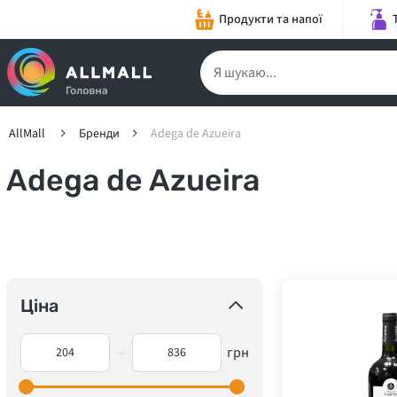
Продукти та напої
AllMall
Бренди
Adega de Azueira
Adega de Azueira
Ціна
—
грн