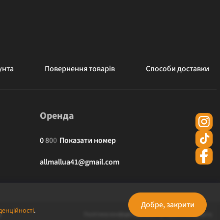
унта
Повернення товарів
Способи доставки
Оренда
0
8
0
0
Показати номер
allmallua41@gmail.com
Добре, закрити
денційності
.
Політика конфіденційності
Публічна оферта