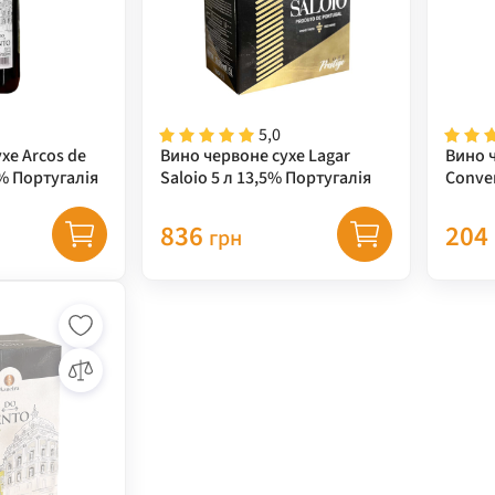
5,0
хе Arcos de
Вино червоне сухе Lagar
Вино ч
% Португалія
Saloio 5 л 13,5% Португалія
Conven
Порту
836
204
грн