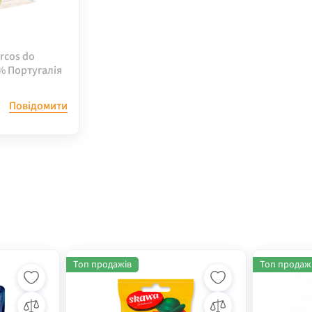
Arcos do
% Португалія
Повідомити
Топ продажів
Топ продаж