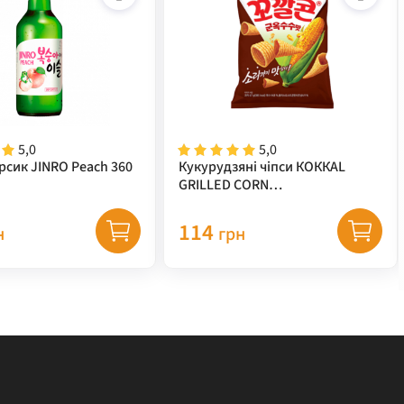
5,0
5,0
рсик JINRO Peach 360
Кукурудзяні чіпси КОККАL
GRILLED CORN
(кукурудза+гриль) TM "LOTTE"
67 г
114
н
грн