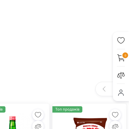
0
ів
Топ продажів