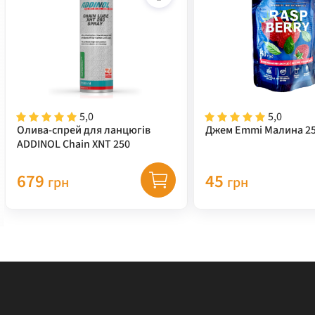
5,0
5,0
Олива-спрей для ланцюгів
Джем Emmi Малина 25
ADDINOL Chain XNT 250
679
45
грн
грн