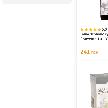
5,0
Вино червоне су
Convento 1 л 13
241
грн