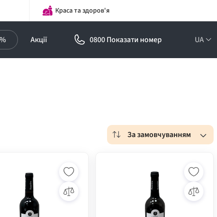
Краса та здоров'я
0%
Акції
0800 Показати номер
UA
За замовчуванням