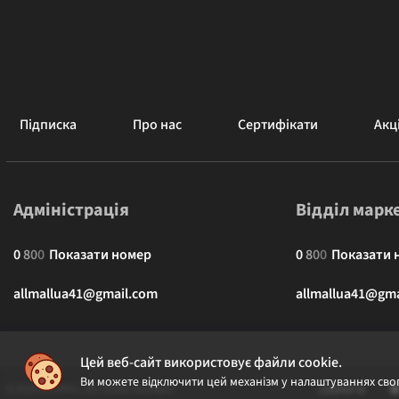
Підписка
Про нас
Сертифікати
Акці
Адміністрація
Відділ марк
0
8
0
0
Показати номер
0
8
0
0
Показати 
allmallua41@gmail.com
allmallua41@gma
Цей веб-сайт використовує файли cookie.
Ви можете відключити цей механізм у налаштуваннях свог
© 2026 ALLMALL. Всі права захищені.