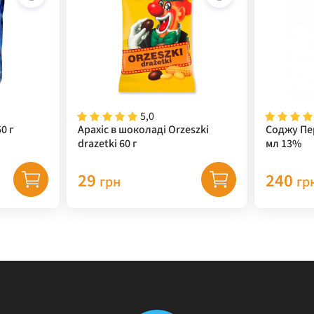
5,0
0 г
Арахіс в шоколаді Orzeszki
Соджу Пе
drazetki 60 г
мл 13%
29
240
грн
гр