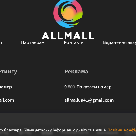
ї
Партнерам
Контакти
Видалення ака
етингу
Реклама
номер
0
8
0
0
Показати номер
il.com
allmallua41@gmail.com
о браузера. Більш детальну інформацію дивіться в нашій
Політиці конфі