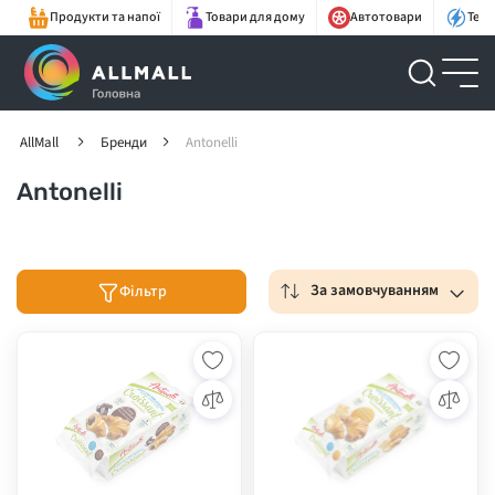
Продукти та напої
Товари для дому
Автотовари
Техн
AllMall
Бренди
Antonelli
Antonelli
За замовчуванням
Фільтр