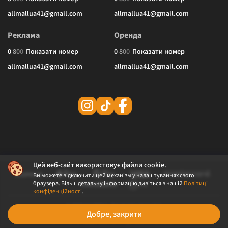
allmallua41@gmail.com
allmallua41@gmail.com
Реклама
Оренда
0
8
0
0
Показати номер
0
8
0
0
Показати номер
allmallua41@gmail.com
allmallua41@gmail.com
Цей веб-сайт використовує файли cookie.
Ви можете відключити цей механізм у налаштуваннях свого
браузера. Більш детальну інформацію дивіться в нашій
Політиці
конфіденційності
.
© 2026 ALLMALL. Всі права захищені.
Добре, закрити
Політика конфіденційності
Публічна оферта