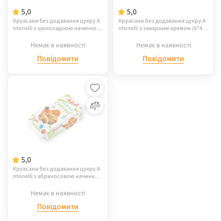
5,0
5,0
Круасани без додавання цукру A
Круасани без додавання цукру A
ntonelli з шоколадною начинкою,
ntonelli з заварним кремом (6*42
(6*42г) 252г
г) 252г
Немає в наявності
Немає в наявності
Повідомити
Повідомити
5,0
Круасани без додавання цукру A
ntonelli з абрикосовою начинкою
(6*42г) 252г
Немає в наявності
Повідомити