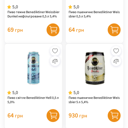
5,0
5,0
Пиво темне Benediktiner Weissbier
Пиво пшеничне Benediktiner Weis
Dunkel нефільтроване 0,5 л 5,4%
sbier 0,5 л 5,4%
69
64
грн
грн
5,0
5,0
Пиво світле Benediktiner Hell 0,5 л
Пиво пшеничне Benediktiner Weis
5,0%
sbier 5 л 5,4%
64
930
грн
грн