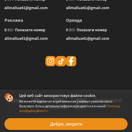
allmallua41@gmail.com
allmallua41@gmail.com
Реклама
Оренда
0
8
0
0
Показати номер
0
8
0
0
Показати номер
allmallua41@gmail.com
allmallua41@gmail.com
Цей веб-сайт використовує файли cookie.
Ви можете відключити цей механізм у налаштуваннях свого
браузера. Більш детальну інформацію дивіться в нашій
Політиці
конфіденційності
.
© 2026 ALLMALL. Всі права захищені.
Добре, закрити
Політика конфіденційності
Публічна оферта