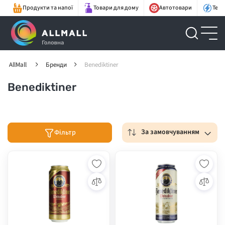
Продукти та напої
Товари для дому
Автотовари
Техн
AllMall
Бренди
Benediktiner
Benediktiner
За замовчуванням
Фільтр