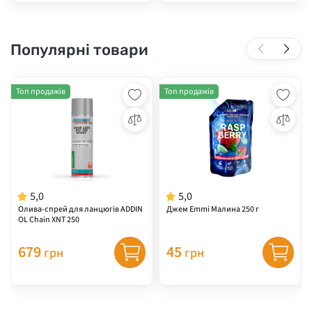
Популярні товари
Топ продажів
Топ продажів
5,0
5,0
Олива-спрей для ланцюгів ADDIN
Джем Emmi Малина 250 г
OL Chain XNT 250
679
45
грн
грн