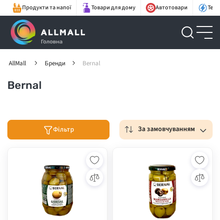
Продукти та напої
Товари для дому
Автотовари
Техн
AllMall
Бренди
Bernal
Bernal
За замовчуванням
Фільтр