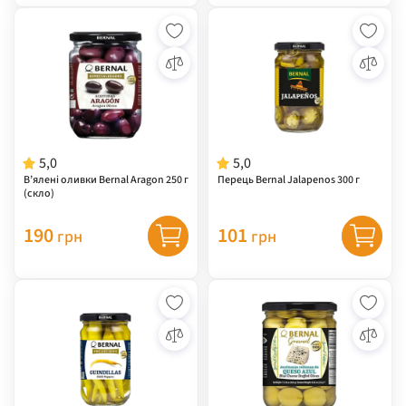
5,0
5,0
В’ялені оливки Bernal Aragon 250 г
Перець Bernal Jalapenos 300 г
(скло)
190
101
грн
грн