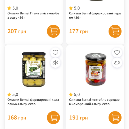
5,0
5,0
Оливки Bernal Гігант з кісткою бе
Оливки Bernal фаршировані перц
з оцту 436 г
ем 436 г
207
177
грн
грн
5,0
5,0
Оливки Bernal фаршировані хала
Оливки Bernal коктейль середзе
пеньо 436 гр. скло
мноморський 436 гр. скло
168
191
грн
грн