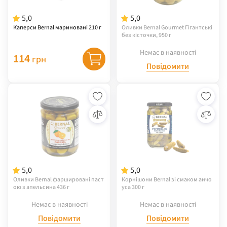
5,0
5,0
Каперси Bernal мариновані 210 г
Оливки Bernal Gourmet Гігантські
без кісточки, 950 г
Немає в наявності
114
грн
Повідомити
5,0
5,0
Оливки Bernal фаршировані паст
Корнішони Bernal зі смаком анчо
ою з апельсина 436 г
уса 300 г
Немає в наявності
Немає в наявності
Повідомити
Повідомити