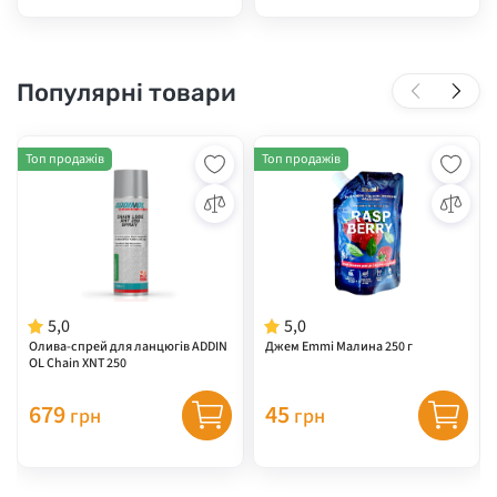
Популярні товари
Топ продажів
Топ продажів
5,0
5,0
Олива-спрей для ланцюгів ADDIN
Джем Emmi Малина 250 г
OL Chain XNT 250
679
45
грн
грн