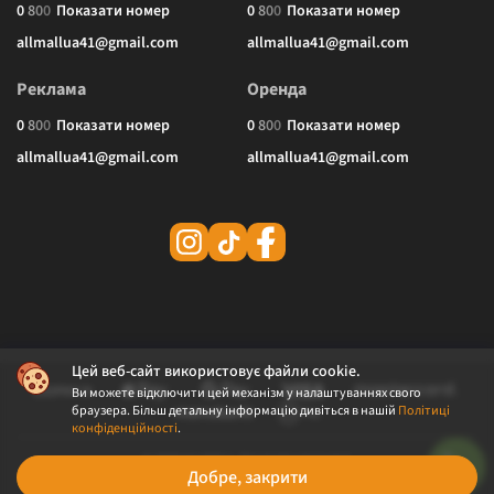
0
8
0
0
Показати номер
0
8
0
0
Показати номер
allmallua41@gmail.com
allmallua41@gmail.com
Реклама
Оренда
0
8
0
0
Показати номер
0
8
0
0
Показати номер
allmallua41@gmail.com
allmallua41@gmail.com
Цей веб-сайт використовує файли cookie.
Ви можете відключити цей механізм у налаштуваннях свого
браузера. Більш детальну інформацію дивіться в нашій
Політиці
конфіденційності
.
© 2026 ALLMALL. Всі права захищені.
Добре, закрити
Політика конфіденційності
Публічна оферта