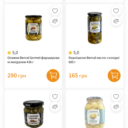
5,0
5,0
Оливки Bernal Gormet фарширова
Корнішони Bernal кисло-солодкі
ні мигдалем 436 г
685 г
290
165
грн
грн