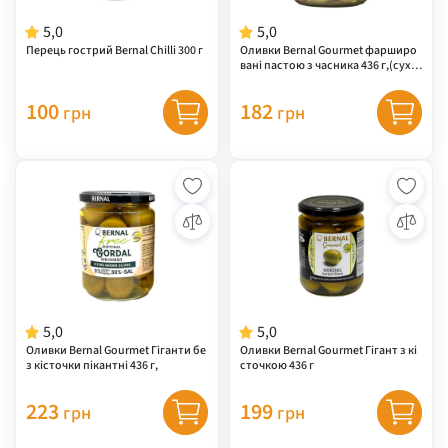
5,0
5,0
Перець гострий Bernal Chilli 300 г
Оливки Bernal Gourmet фарширо
вані пастою з часника 436 г,(суха
вага 250 г) 12 шт/ящ,
100
182
грн
грн
5,0
5,0
Оливки Bernal Gourmet Гіганти бе
Оливки Bernal Gourmet Гігант з кі
з кісточки пікантні 436 г,
сточкою 436 г
223
199
грн
грн