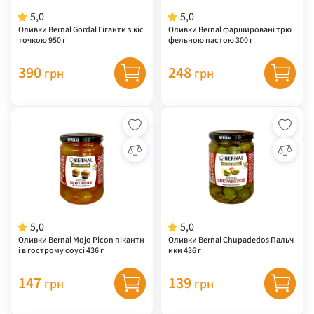
5,0
5,0
Оливки Bernal Gordal Гіганти з кіс
Оливки Bernal фаршировані трю
точкою 950 г
фельною пастою 300 г
390
248
грн
грн
5,0
5,0
Оливки Bernal Mojo Picon пікантн
Оливки Bernal Chupadedos Пальч
і в гострому соусі 436 г
ики 436 г
147
139
грн
грн