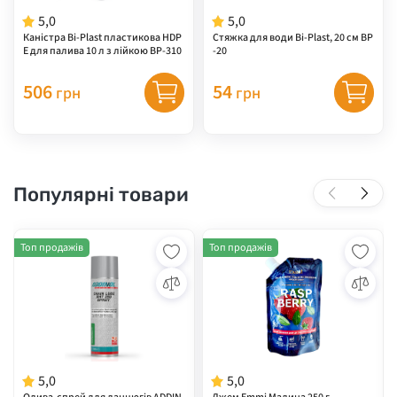
5,0
5,0
Каністра Ві-Plast пластикова HDP
Стяжка для води Bi-Plast, 20 см BP
E для палива 10 л з лійкою BP-310
-20
506
54
грн
грн
Популярні товари
Топ продажів
Топ продажів
5,0
5,0