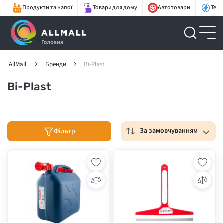
Продукти та напої
Товари для дому
Автотовари
Техн
AllMall
Бренди
Bi-Plast
Bi-Plast
За замовчуванням
Фільтр