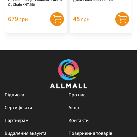
Олива-спрей для ланцюгів ADDIN
Джем Emmi Малина 250 г
OL Chain XNT 250
679
45
грн
грн
Підписка
Про нас
Сертифікати
Акції
Партнерам
Контакти
Видалення акаунта
Повернення товарів