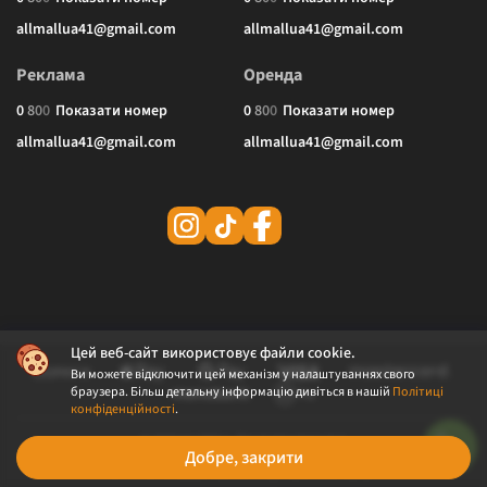
allmallua41@gmail.com
allmallua41@gmail.com
Реклама
Оренда
0
8
0
0
Показати номер
0
8
0
0
Показати номер
allmallua41@gmail.com
allmallua41@gmail.com
Цей веб-сайт використовує файли cookie.
Ви можете відключити цей механізм у налаштуваннях свого
браузера. Більш детальну інформацію дивіться в нашій
Політиці
конфіденційності
.
© 2026 ALLMALL. Всі права захищені.
Добре, закрити
Політика конфіденційності
Публічна оферта