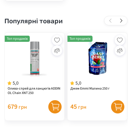
Популярні товари
Топ продажів
Топ продажів
5,0
5,0
Олива-спрей для ланцюгів ADDIN
Джем Emmi Малина 250 г
OL Chain XNT 250
679
45
грн
грн