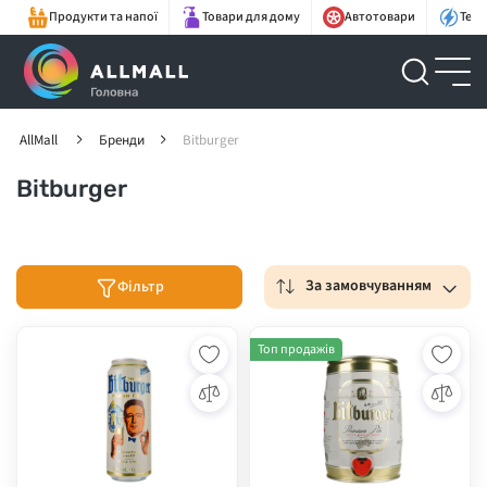
Продукти та напої
Товари для дому
Автотовари
Техн
AllMall
Бренди
Bitburger
Bitburger
За замовчуванням
Фільтр
Топ продажів