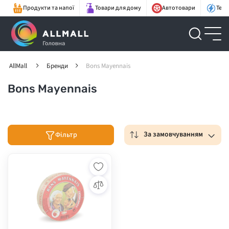
Продукти та напої
Товари для дому
Автотовари
Техн
AllMall
Бренди
Bons Mayennais
Bons Mayennais
За замовчуванням
Фільтр