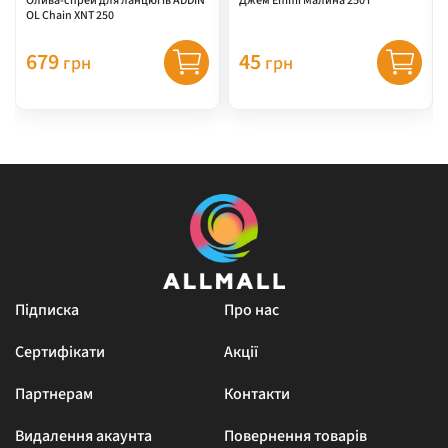
Олива-спрей для ланцюгів ADDIN
Джем Emmi Малина 250 г
OL Chain XNT 250
679
45
грн
грн
Підписка
Про нас
Сертифікати
Акції
Партнерам
Контакти
Видалення акаунта
Повернення товарів