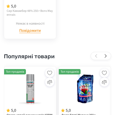
5,0
Сир Камамбер 48% 250 г Bons May
ennais
Немає в наявності
Повідомити
Популярні товари
Топ продажів
Топ продажів
5,0
5,0