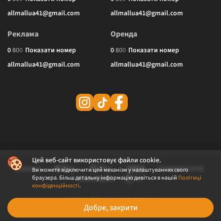
allmallua41@gmail.com
allmallua41@gmail.com
Реклама
Оренда
0
8
0
0
Показати номер
0
8
0
0
Показати номер
allmallua41@gmail.com
allmallua41@gmail.com
Цей веб-сайт використовує файли cookie.
Ви можете відключити цей механізм у налаштуваннях свого
браузера. Більш детальну інформацію дивіться в нашій
Політиці
конфіденційності
.
© 2026 ALLMALL. Всі права захищені.
Добре, закрити
Політика конфіденційності
Публічна оферта