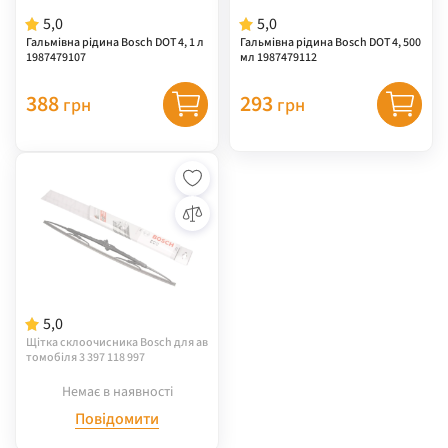
5,0
5,0
Гальмівна рідина Bosch DOT 4, 1 л
Гальмівна рідина Bosch DOT 4, 500
1987479107
мл 1987479112
388
293
грн
грн
5,0
Щітка склоочисника Bosch для ав
томобіля 3 397 118 997
Немає в наявності
Повідомити