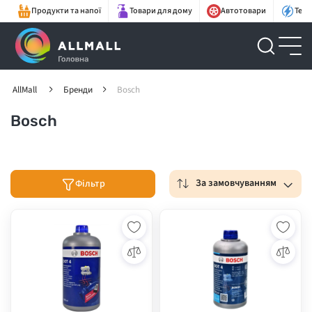
Продукти та напої
Товари для дому
Автотовари
Техн
AllMall
Бренди
Bosch
Bosch
За замовчуванням
Фільтр