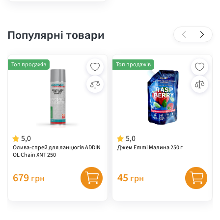
Популярні товари
Топ продажів
Топ продажів
5,0
5,0
Олива-спрей для ланцюгів ADDIN
Джем Emmi Малина 250 г
OL Chain XNT 250
679
45
грн
грн