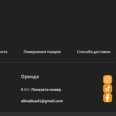
унта
Повернення товарів
Способи доставки
Оренда
0
8
0
0
Показати номер
allmallua41@gmail.com