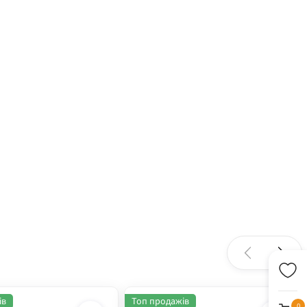
ів
Топ продажів
0