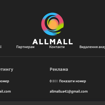
ї
Партнерам
Контакти
Видалення ака
етингу
Реклама
номер
0
8
0
0
Показати номер
il.com
allmallua41@gmail.com