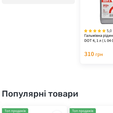
5,0
Гальмівна ріди
DOT 4, 1 л ( L 04 
310
грн
Популярні товари
Топ продажів
Топ продажів