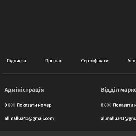
Підписка
Про нас
Сертифікати
Акці
Адміністрація
Відділ марк
0
8
0
0
Показати номер
0
8
0
0
Показати 
allmallua41@gmail.com
allmallua41@gma