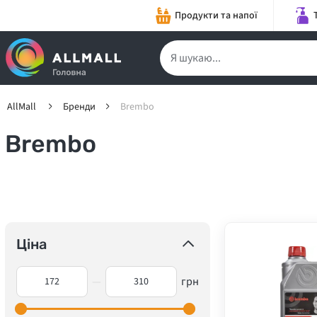
Продукти та напої
AllMall
Бренди
Brembo
Brembo
Ціна
—
грн