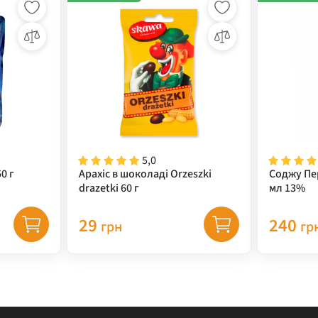
5,0
0 г
Арахіс в шоколаді Orzeszki
Соджу Пе
drazetki 60 г
мл 13%
29
240
грн
гр