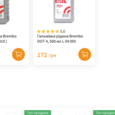
5,0
на Brembo
Гальмівна рідина Brembo
010 )
DOT 4, 500 мл L 04 005
172
грн
Топ продажів
Топ продаж