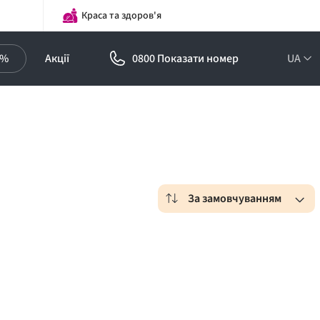
Краса та здоров'я
0%
Акції
0800 Показати номер
UA
За замовчуванням