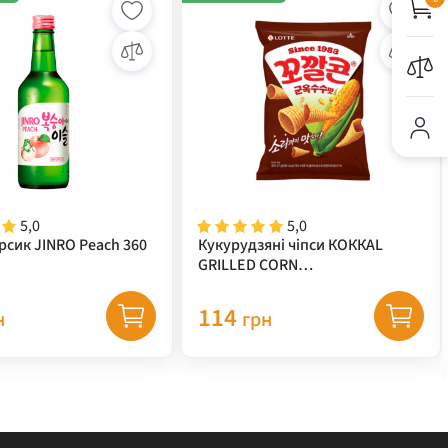
5,0
5,0
рсик JINRO Peach 360
Кукурудзяні чіпси КОККАL
GRILLED CORN
(кукурудза+гриль) TM "LOTTE"
67 г
114
н
грн