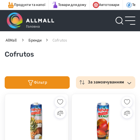
Продукти та напої
Товари для дому
Автотовари
Техн
AllMall
Бренди
Cofrutos
Cofrutos
За замовчуванням
Фільтр