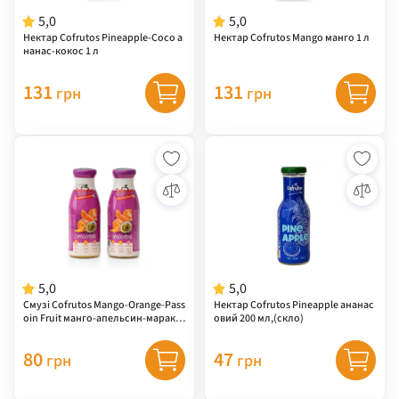
5,0
5,0
Нектар Cofrutos Pineapple-Coco а
Нектар Cofrutos Mango манго 1 л
нанас-кокос 1 л
131
131
грн
грн
5,0
5,0
Смузі Cofrutos Mango-Orange-Pass
Нектар Cofrutos Pineapple ананас
oin Fruit манго-апельсин-мараку
овий 200 мл,(скло)
я 250 мл,(скло)
80
47
грн
грн