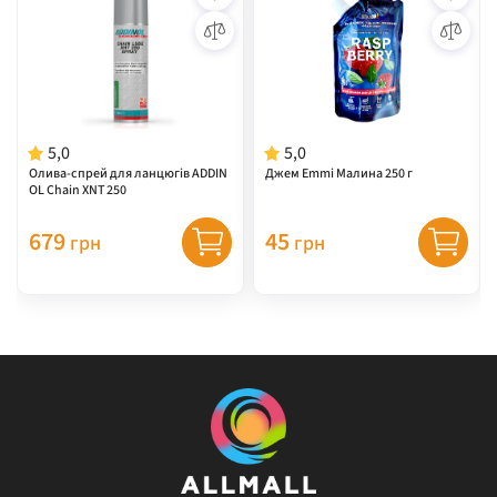
5,0
5,0
Олива-спрей для ланцюгів ADDIN
Джем Emmi Малина 250 г
OL Chain XNT 250
679
45
грн
грн