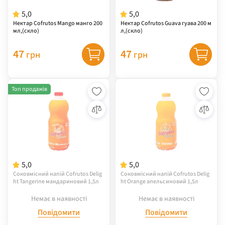
5,0
5,0
Нектар Cofrutos Mango манго 200
Нектар Cofrutos Guava гуава 200 м
мл,(скло)
л,(скло)
47
47
грн
грн
Топ продажів
5,0
5,0
Соковмісний напій Cofrutos Delig
Соковмісний напій Cofrutos Delig
ht Tangerine мандариновий 1,5л
ht Orange апельсиновий 1,5л
Немає в наявності
Немає в наявності
Повідомити
Повідомити