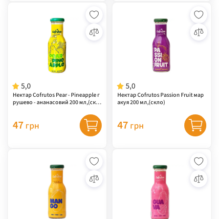
5,0
5,0
Нектар Cofrutos Pear - Pineapple г
Нектар Cofrutos Passion Fruit мар
рушево - ананасовий 200 мл,(скл
акуя 200 мл,(скло)
о)
47
47
грн
грн