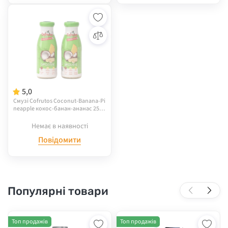
5,0
Смузі Cofrutos Coconut-Banana-Pi
neapple кокос-банан-ананас 250
мл,(скло)
Немає в наявності
Повідомити
Популярні товари
Топ продажів
Топ продажів