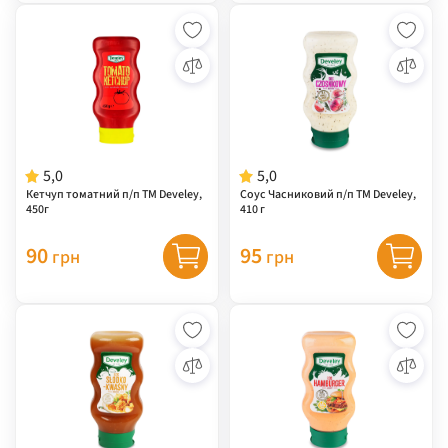
5,0
5,0
Кетчуп томатний п/п ТМ Develey,
Соус Часниковий п/п ТМ Develey,
450г
410 г
90
95
грн
грн