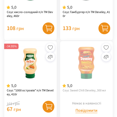
5,0
5,0
Соус кисло-солодкий п/п ТМ Dev
Соус Гамбургер п/п ТМ Develey, 41
eley, 460г
0г
108
133
грн
грн
-34.95%
5,0
5,0
Соус "1000 островів" п/п ТМ Devel
Соус Sweet Chili Develey, 300 мл
ey, 410г
грн
Немає в наявності
103
67
грн
Повідомити