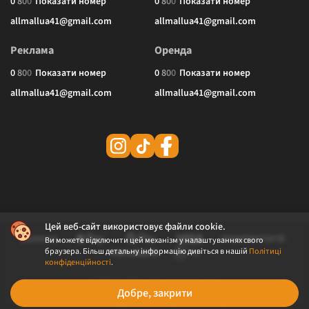
0
8
0
0
Показати номер
0
8
0
0
Показати номер
allmallua41@gmail.com
allmallua41@gmail.com
Реклама
Оренда
0
8
0
0
Показати номер
0
8
0
0
Показати номер
allmallua41@gmail.com
allmallua41@gmail.com
Цей веб-сайт використовує файли cookie.
Ви можете відключити цей механізм у налаштуваннях свого
браузера. Більш детальну інформацію дивіться в нашій
Політиці
конфіденційності
.
© 2026 ALLMALL. Всі права захищені.
Добре, закрити
Політика конфіденційності
Публічна оферта