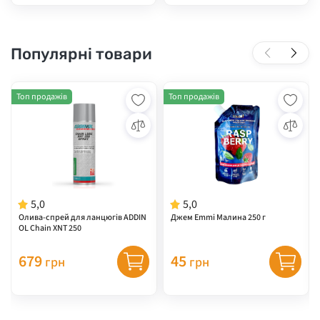
Популярні товари
Топ продажів
Топ продажів
5,0
5,0
Олива-спрей для ланцюгів ADDIN
Джем Emmi Малина 250 г
OL Chain XNT 250
679
45
грн
грн