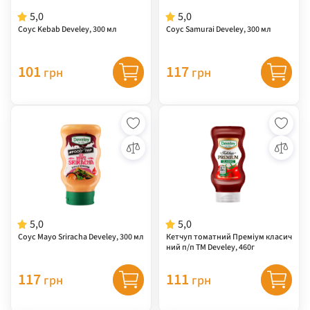
5,0
5,0
Соус Kebab Develey, 300 мл
Соус Samurai Develey, 300 мл
101
117
грн
грн
5,0
5,0
Соус Mayo Sriracha Develey, 300 мл
Кетчуп томатний Преміум класич
ний п/п ТМ Develey, 460г
117
111
грн
грн