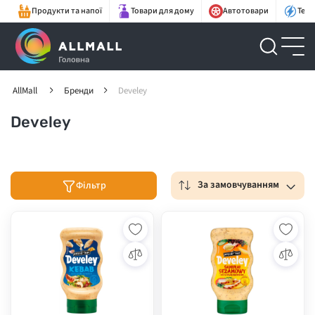
Продукти та напої
Товари для дому
Автотовари
Техн
AllMall
Бренди
Develey
Develey
За замовчуванням
Фільтр