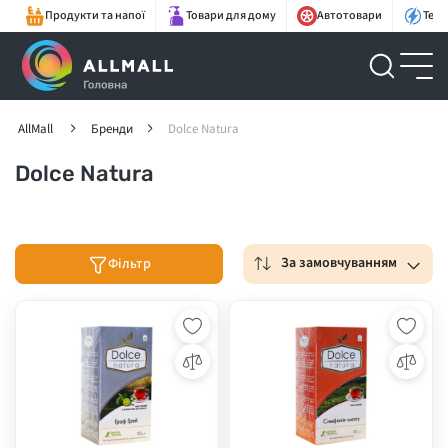
Продукти та напої
Товари для дому
Автотовари
Техн
AllMall
Бренди
Dolce Natura
Dolce Natura
За замовчуванням
Фільтр