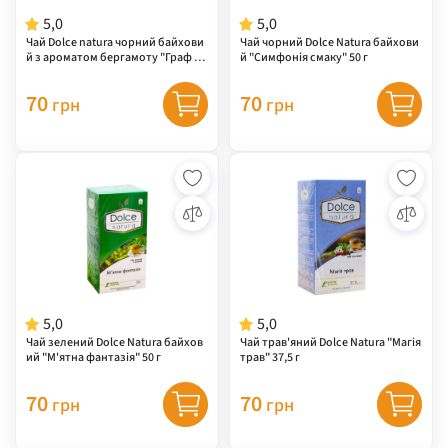
5,0
5,0
Чай Dolce natura чорний байхови
Чай чорний Dolce Natura байхови
й з ароматом бергамоту "Граф Гр
й "Симфонія смаку" 50 г
ей" 50 г
70
70
грн
грн
5,0
5,0
Чай зелений Dolce Natura байхов
Чай трав'яний Dolce Natura "Магія
ий "М'ятна фантазія" 50 г
трав" 37,5 г
70
70
грн
грн