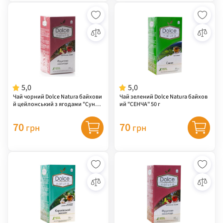
5,0
5,0
Чай чорний Dolce Natura байхови
Чай зелений Dolce Natura байхов
й цейлонський з ягодами "Сунич
ий "СЕНЧА" 50 г
на соната" 50 г
70
70
грн
грн