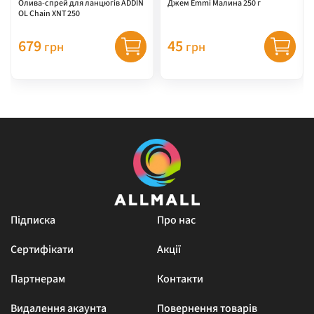
Олива-спрей для ланцюгів ADDIN
Джем Emmi Малина 250 г
OL Chain XNT 250
679
45
грн
грн
Підписка
Про нас
Сертифікати
Акції
Партнерам
Контакти
Видалення акаунта
Повернення товарів