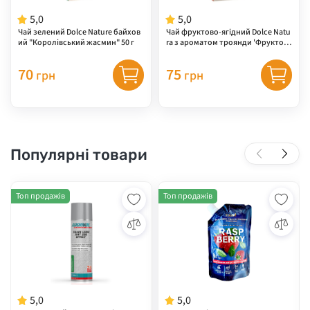
5,0
5,0
Чай зелений Dolce Nature байхов
Чай фруктово-ягідний Dolce Natu
ий "Королівський жасмин" 50 г
ra з ароматом троянди 'Фруктова
насолода' 50 г
70
75
грн
грн
Популярні товари
Топ продажів
Топ продажів
5,0
5,0