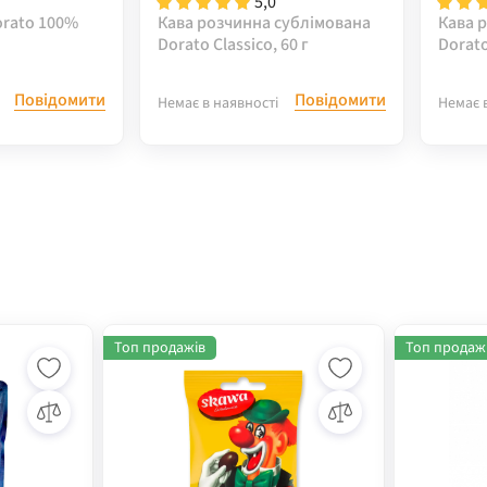
5,0
orato 100%
Кава розчинна сублімована
Кава 
Dorato Classico, 60 г
Dorato
Повідомити
Повідомити
Немає в наявності
Немає 
Топ продажів
Топ продаж