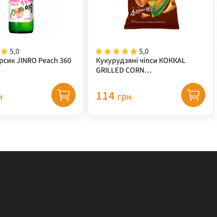
5,0
5,0
рсик JINRO Peach 360
Кукурудзяні чіпси КОККАL
GRILLED CORN
(кукурудза+гриль) TM "LOTTE"
67 г
114
н
грн