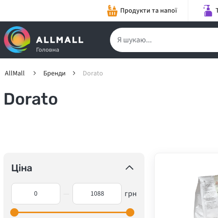
Продукти та напої
AllMall
Бренди
Dorato
Dorato
Ціна
—
грн