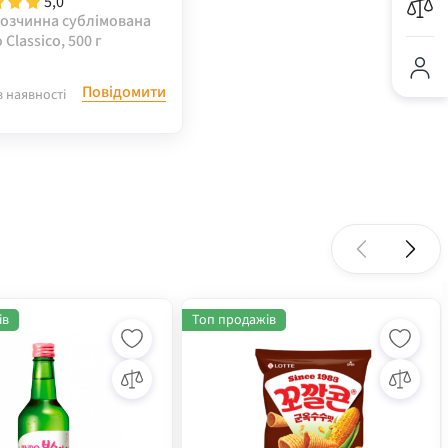
5,0
розчинна сублімована
 Classico, 500 г
Повідомити
в наявності
ів
Топ продажів