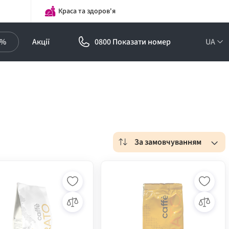
Краса та здоров'я
0%
Акції
0800 Показати номер
UA
За замовчуванням