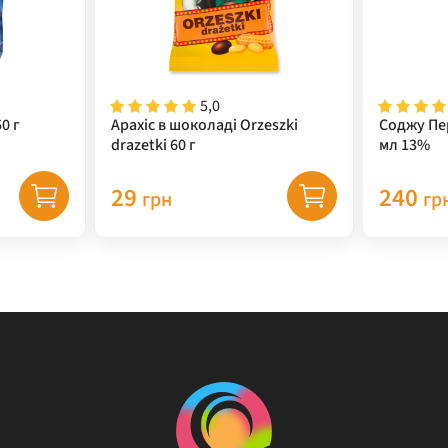
5,0
0 г
Арахіс в шоколаді Orzeszki
Соджу Пе
drazetki 60 г
мл 13%
29
240
грн
гр