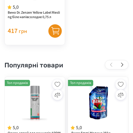
5,0
Вино Dr. Zenzen Yellow Label Riesli
ng біле напівсолодке 0,75 л
417
грн
Популярні товари
Топ продажів
Топ продажів
5,0
5,0