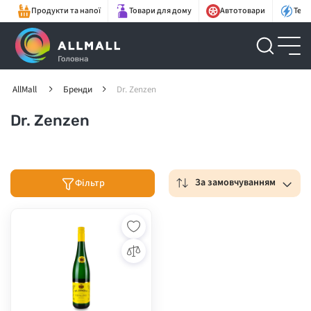
Продукти та напої
Товари для дому
Автотовари
Техн
AllMall
Бренди
Dr. Zenzen
Dr. Zenzen
За замовчуванням
Фільтр