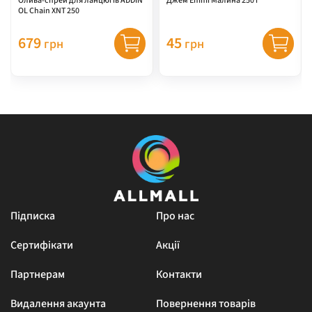
Олива-спрей для ланцюгів ADDIN
Джем Emmi Малина 250 г
OL Chain XNT 250
679
45
грн
грн
Підписка
Про нас
Сертифікати
Акції
Партнерам
Контакти
Видалення акаунта
Повернення товарів