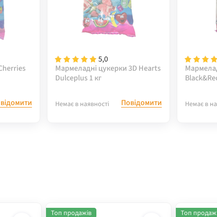
5,0
herries
Мармеладні цукерки 3D Hearts
Мармела
Dulceplus 1 кг
Black&Red
кг
відомити
Повідомити
Немає в наявності
Немає в на
Топ продажів
Топ продаж