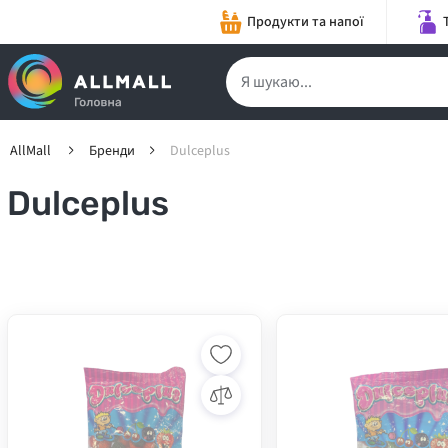
Продукти та напої
AllMall
Бренди
Dulceplus
Dulceplus