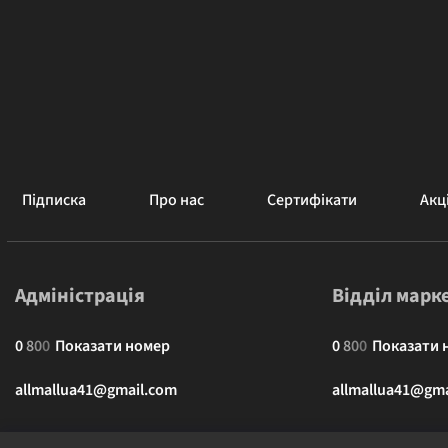
Підписка
Про нас
Сертифікати
Акці
Адміністрація
Відділ марк
0
8
0
0
Показати номер
0
8
0
0
Показати 
allmallua41@gmail.com
allmallua41@gma