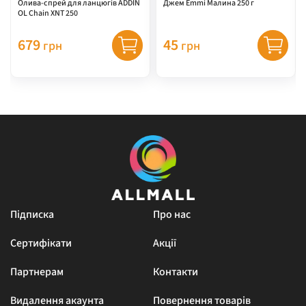
Олива-спрей для ланцюгів ADDIN
Джем Emmi Малина 250 г
OL Chain XNT 250
679
45
грн
грн
Підписка
Про нас
Сертифікати
Акції
Партнерам
Контакти
Видалення акаунта
Повернення товарів