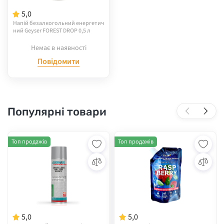
5,0
Напій безалкогольний енергетич
ний Geyser FOREST DROP 0,5 л
Немає в наявності
Повідомити
Популярні товари
Топ продажів
Топ продажів
5,0
5,0