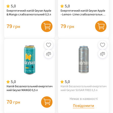
5,0
5,0
Енергетичний напій Geyser Apple
Енергетичний напій Geyser Apple
& Mango слабоалкогольний 0,5 л
–Lemon–Lime слабоалкогольний
0,5 л
79
79
грн
грн
5,0
5,0
Напій безалкогольний енергетич
Напій безалкогольний енергетич
ний Geyser MANGO 0,5 л
ний Geyser SUGAR FREE 0,5 л
Немає в наявності
70
грн
Повідомити