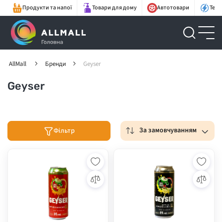
Продукти та напої
Товари для дому
Автотовари
Техн
AllMall
Бренди
Geyser
Geyser
За замовчуванням
Фільтр