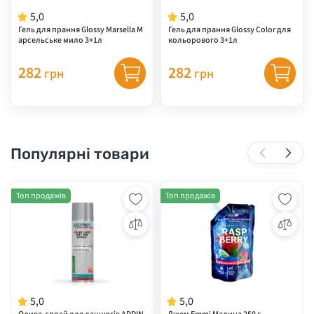
5,0
5,0
Гель для прання Glossy Marsella М
Гель для прання Glossy Color для
арсельське мило 3+1л
кольорового 3+1л
282
282
грн
грн
Популярні товари
Топ продажів
Топ продажів
5,0
5,0