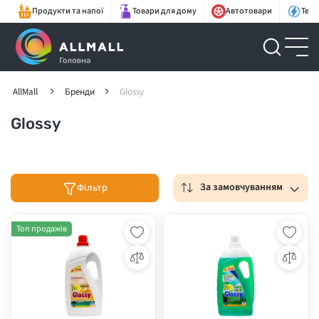
Продукти та напої
Товари для дому
Автотовари
Техн
AllMall
Бренди
Glossy
Glossy
За замовчуванням
Фільтр
Топ продажів