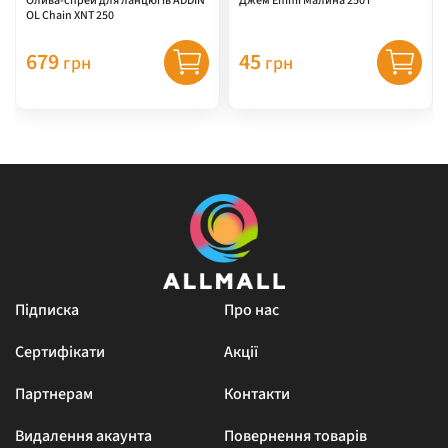
Олива-спрей для ланцюгів ADDIN
Джем Emmi Малина 250 г
OL Chain XNT 250
679
45
грн
грн
Підписка
Про нас
Сертифікати
Акції
Партнерам
Контакти
Видалення акаунта
Повернення товарів