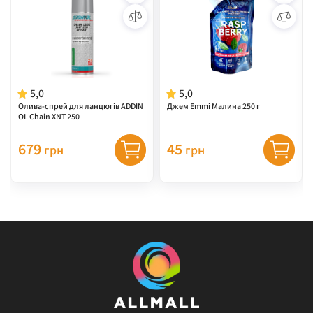
5,0
5,0
Олива-спрей для ланцюгів ADDIN
Джем Emmi Малина 250 г
OL Chain XNT 250
679
45
грн
грн