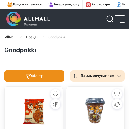
Продукти та напої
Товари для дому
Автотовари
Техн
AllMall
Бренди
Goodpokki
Goodpokki
За замовчуванням
Фільтр