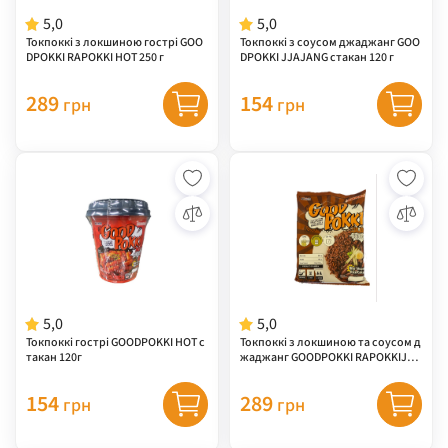
5,0
5,0
Токпоккі з локшиною гострі GOO
Токпоккі з соусом джаджанг GOO
DPOKKI RAPOKKI HOT 250 г
DPOKKI JJAJANG стакан 120 г
289
154
грн
грн
5,0
5,0
Токпоккі гострі GOODPOKKI HOT с
Токпоккі з локшиною та соусом д
такан 120г
жаджанг GOODPOKKI RAPOKKIJAJ
ANG 250 г
154
289
грн
грн