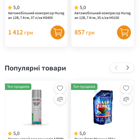
5,0
5,0
Автомобільний компресор Hurag
Автомобільний компресор Hurag
an 12В, 7 Атм, 37 л/хв H0400
an 12В, 7 Атм, 35 л/хв H0100
1 412
857
грн
грн
Популярні товари
Топ продажів
Топ продажів
5,0
5,0