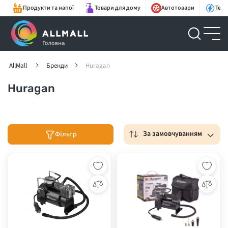
Продукти та напої
Товари для дому
Автотовари
Техн
AllMall
Бренди
Huragan
Huragan
За замовчуванням
Фільтр