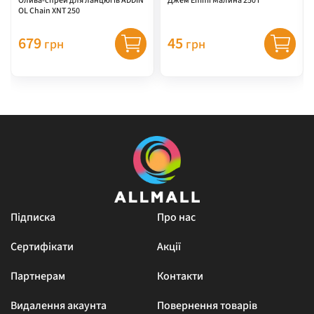
Олива-спрей для ланцюгів ADDIN
Джем Emmi Малина 250 г
OL Chain XNT 250
679
45
грн
грн
Підписка
Про нас
Сертифікати
Акції
Партнерам
Контакти
Видалення акаунта
Повернення товарів