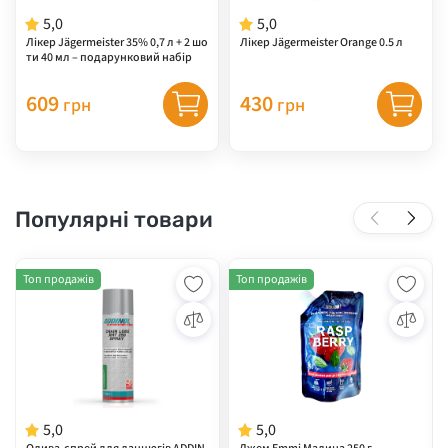
5,0
5,0
Лікер Jägermeister 35% 0,7 л + 2 шо
Лікер Jägermeister Orange 0.5 л
ти 40 мл – подарунковий набір
609
430
грн
грн
Популярні товари
Топ продажів
Топ продажів
5,0
5,0