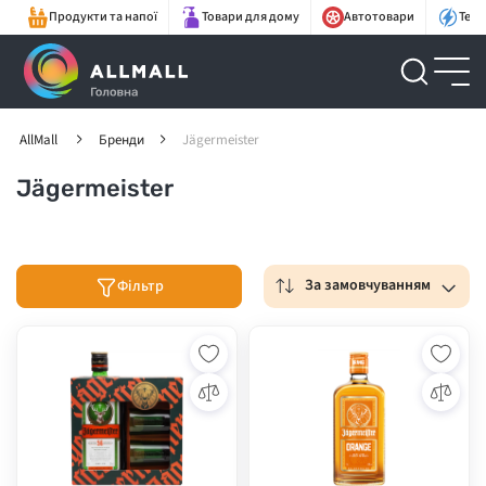
Продукти та напої
Товари для дому
Автотовари
Техн
AllMall
Бренди
Jägermeister
Jägermeister
За замовчуванням
Фільтр