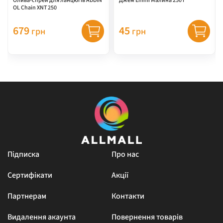
Олива-спрей для ланцюгів ADDIN
Джем Emmi Малина 250 г
OL Chain XNT 250
679
45
грн
грн
Підписка
Про нас
Сертифікати
Акції
Партнерам
Контакти
Видалення акаунта
Повернення товарів