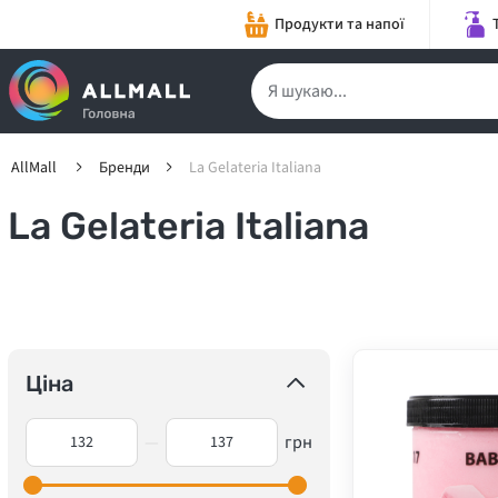
Продукти та напої
AllMall
Бренди
La Gelateria Italiana
La Gelateria Italiana
Ціна
—
грн