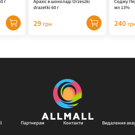
0 г
Арахіс в шоколаді Orzeszki
Соджу Пе
drazetki 60 г
мл 13%
29
240
грн
гр
ї
Партнерам
Контакти
Видалення ака