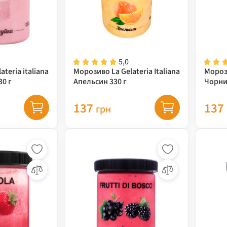
5,0
teria italiana
Морозиво La Gelateria Italiana
Морози
30 г
Апельсин 330 г
Чорни
137
137
грн