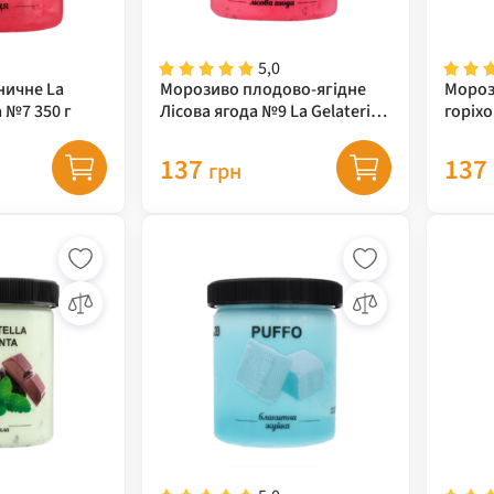
5,0
ничне La
Морозиво плодово-ягідне
Мороз
a №7 350 г
Лісова ягода №9 La Gelateria
горіхо
italiana 320 г
italian
137
137
грн