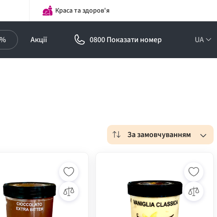
Краса та здоров'я
0%
Акції
0800 Показати номер
UA
За замовчуванням