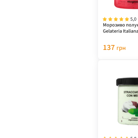
5,0
Морозиво полу
Gelateria Italian
137
грн