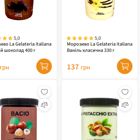
5,0
5,0
во La Gelateria italiana
Морозиво La Gelateria italiana
й шоколад 400 г
Ваніль класична 330 г
137
грн
грн