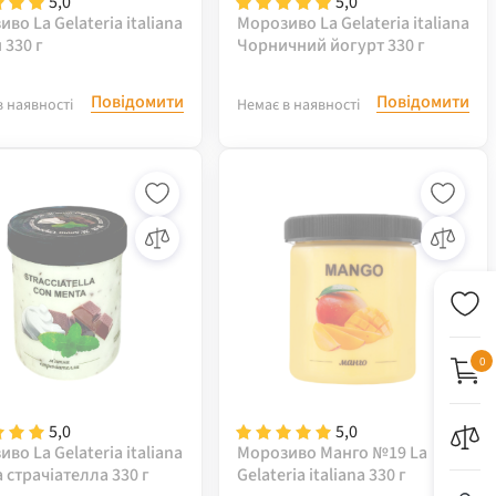
5,0
5,0
во La Gelateria italiana
Морозиво La Gelateria italiana
 330 г
Чорничний йогурт 330 г
Повідомити
Повідомити
в наявності
Немає в наявності
0
5,0
5,0
во La Gelateria italiana
Морозиво Манго №19 La
 страчіателла 330 г
Gelateria italiana 330 г