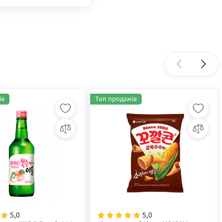
ів
Топ продажів
5,0
5,0