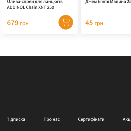
Олива-спрей для ланцюгів
Джем Emmi Малина 25
ADDINOL Chain XNT 250
679
45
грн
грн
Підписка
Про нас
Сертифікати
Акці