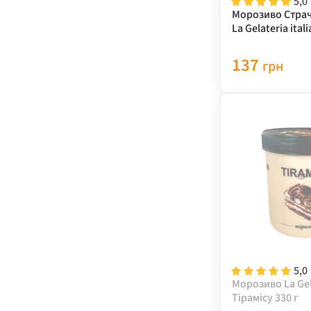
5,0
Морозиво Страч
La Gelateria ital
137
грн
5,0
Морозиво La Gela
Тірамісу 330 г