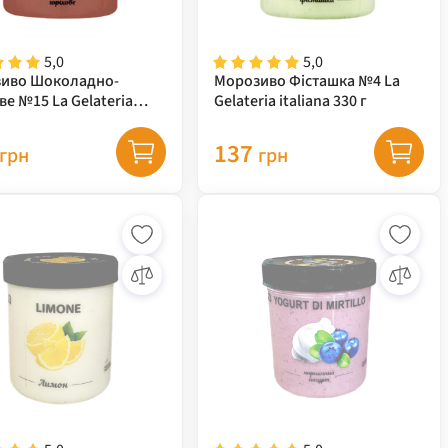
5,0
5,0
иво Шоколадно-
Морозиво Фісташка №4 La
ве №15 La Gelateria
Gelateria italiana 330 г
a 380 г
137
грн
грн