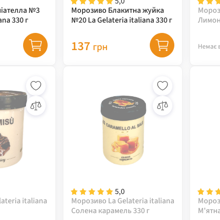
5,0
іателла №3
Морозиво Блакитна жуйка
Морози
iana 330 г
№20 La Gelateria italiana 330 г
Лимон
137
грн
Немає 
5,0
teria italiana
Морозиво La Gelateria italiana
Морози
Солена карамель 330 г
М'ятна