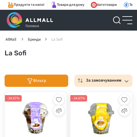
Продукти та напої
Товари для дому
Автотовари
Техн
AllMall
Бренди
La Sofi
La Sofi
За замовчуванням
Фільтр
-34.67%
-34.67%