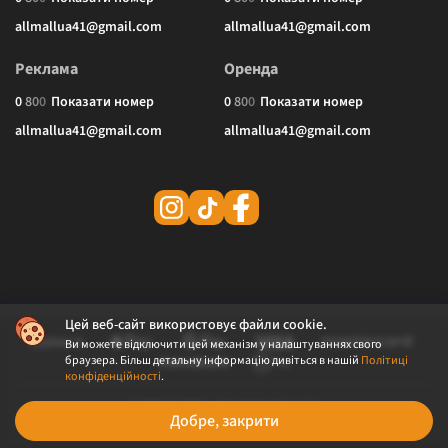
allmallua41@gmail.com
allmallua41@gmail.com
Реклама
Оренда
0
8
0
0
Показати номер
0
8
0
0
Показати номер
allmallua41@gmail.com
allmallua41@gmail.com
Цей веб-сайт використовує файли cookie.
Ви можете відключити цей механізм у налаштуваннях свого
браузера. Більш детальну інформацію дивіться в нашій
Політиці
конфіденційності
.
© 2026 ALLMALL. Всі права захищені.
Добре, закрити
Політика конфіденційності
Публічна оферта