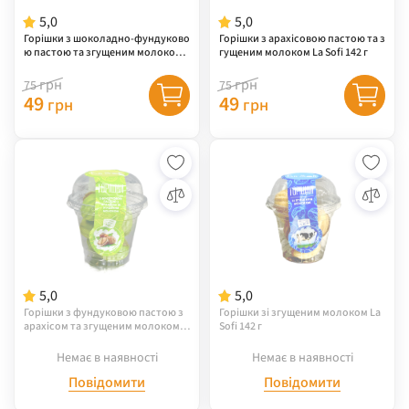
5,0
5,0
Горішки з шоколадно-фундуково
Горішки з арахісовою пастою та з
ю пастою та згущеним молоком L
гущеним молоком La Sofi 142 г
a Sofi 142 г
грн
грн
75
75
49
49
грн
грн
5,0
5,0
Горішки з фундуковою пастою з
Горішки зі згущеним молоком La
арахісом та згущеним молоком L
Sofi 142 г
a Sofi 142 г
Немає в наявності
Немає в наявності
Повідомити
Повідомити