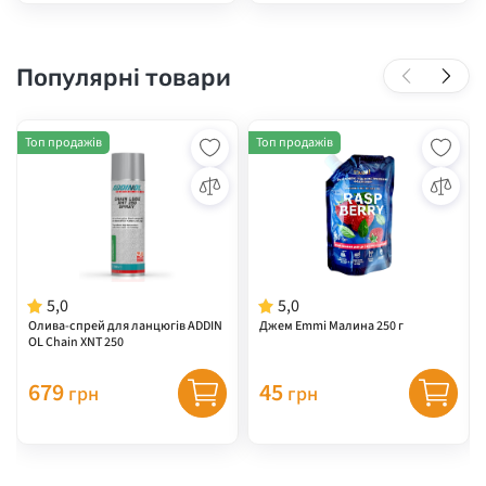
Популярні товари
Топ продажів
Топ продажів
5,0
5,0
Олива-спрей для ланцюгів ADDIN
Джем Emmi Малина 250 г
OL Chain XNT 250
679
45
грн
грн