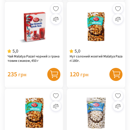
5,0
5,0
Чай Malatya Pazarі чорний з грана
Нут солоний жовтий Malatya Paza
товим смаком, 450 г
ri 180г.
235
120
грн
грн