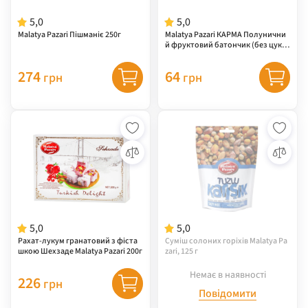
5,0
5,0
Malatya Pazari Пішманіє 250г
Malatya Pazari КАРМА Полунични
й фруктовий батончик (без цукр
у) 40г
274
64
грн
грн
5,0
5,0
Рахат-лукум гранатовий з фіста
Суміш солоних горіхів Malatya Pa
шкою Шехзаде Malatya Pazari 200г
zari, 125 г
Немає в наявності
226
грн
Повідомити