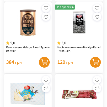
Топ продажів
5,0
5,0
Кава мелена Malatya Pazari Турець
Насіння соняшника Malatya Pazari
ка 250 г
Tivist 180г.
384
120
грн
грн