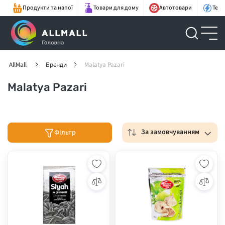
Продукти та напої
Товари для дому
Автотовари
Техн
AllMall
Бренди
Malatya Pazari
Malatya Pazari
За замовчуванням
Фільтр