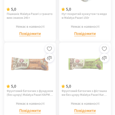
5,0
5,0
Пішманіє Malatya Pazari з гранато
Нут покритий кунжутом та медо
вим смаком 240 г
м Malatya Pazari 150г
Немає в наявності
Немає в наявності
Повідомити
Повідомити
5,0
5,0
Фруктовий батончик з фундуком
Фруктовий батончик з фісташка
(без цукру) Malatya Pazari КАРМА
ми без цукру Malatya Pazari Karma
40г
40 г
Немає в наявності
Немає в наявності
Повідомити
Повідомити