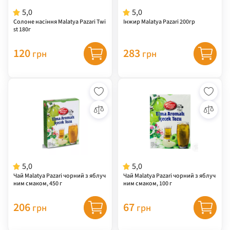
5,0
5,0
Солоне насіння Malatya Pazari Twi
Інжир Malatya Pazari 200гр
st 180г
120
283
грн
грн
5,0
5,0
Чай Malatya Pazari чорний з яблуч
Чай Malatya Pazari чорний з яблуч
ним смаком, 450 г
ним смаком, 100 г
206
67
грн
грн