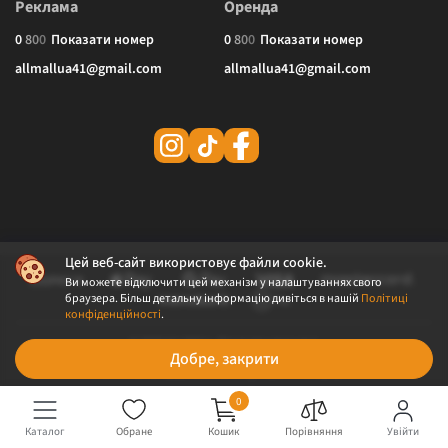
Реклама
Оренда
0
8
0
0
Показати номер
0
8
0
0
Показати номер
allmallua41@gmail.com
allmallua41@gmail.com
Цей веб-сайт використовує файли cookie.
Ви можете відключити цей механізм у налаштуваннях свого
браузера. Більш детальну інформацію дивіться в нашій
Політиці
конфіденційності
.
© 2026 ALLMALL. Всі права захищені.
Добре, закрити
Політика конфіденційності
Публічна оферта
0
Каталог
Обране
Кошик
Порівняння
Увійти