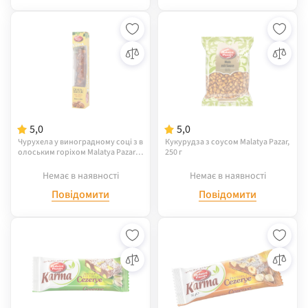
5,0
5,0
Чурухела у виноградному соці з в
Кукурудза з соусом Malatya Pazar,
олоським горіхом Malatya Pazari 8
250 г
0г
Немає в наявності
Немає в наявності
Повідомити
Повідомити