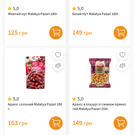
5,0
5,0
Жовтий нут Malatya Pazari 180г.
Білий Нут Malatya Pazari 180г.
125
149
грн
грн
5,0
5,0
Арахіс солоний Malatya Pazari 180
Арахіс в глазурі зі смаком прянос
г.
тей Malatya Pazari 250г.
163
149
грн
грн