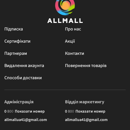
Підписка
Про нас
Сертифікати
Акції
Партнерам
Контакти
Видалення акаунта
Повернення товарів
Способи доставки
Адміністрація
Відділ маркетингу
0
8
0
0
Показати номер
0
8
0
0
Показати номер
allmallua41@gmail.com
allmallua41@gmail.com