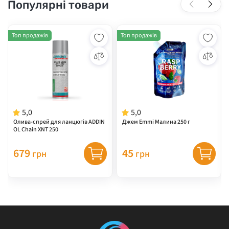
Популярні товари
Топ продажів
Топ продажів
5,0
5,0
Олива-спрей для ланцюгів ADDIN
Джем Emmi Малина 250 г
OL Chain XNT 250
679
45
грн
грн