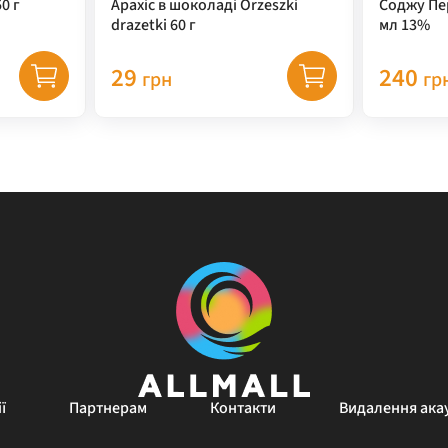
0 г
Арахіс в шоколаді Orzeszki
Соджу Пе
drazetki 60 г
мл 13%
29
240
грн
гр
ї
Партнерам
Контакти
Видалення ака