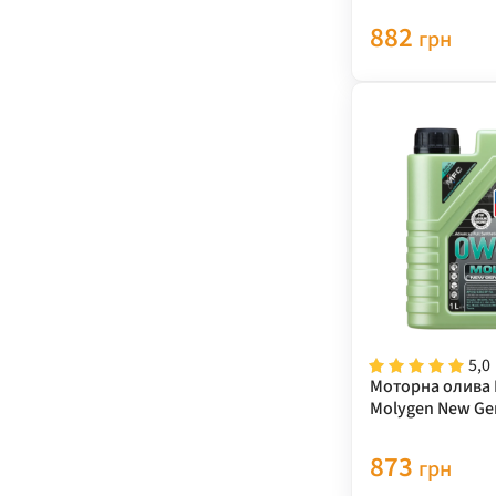
5W-30 1л 9047
882
грн
5,0
Моторна олива 
Molygen New Ge
20 1 л 21356
873
грн