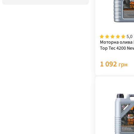
5,0
Моторна олива L
Top Tec 4200 Ne
5W-30 1 л 8972
1 092
грн