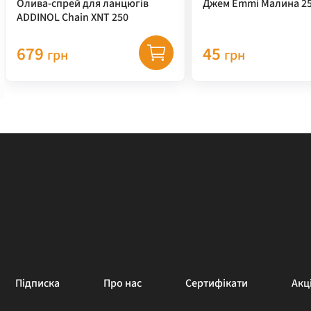
Олива-спрей для ланцюгів
Джем Emmi Малина 25
ADDINOL Chain XNT 250
679
45
грн
грн
Підписка
Про нас
Сертифікати
Акці