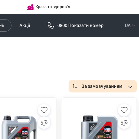
Краса та здоров'я
0%
Акції
0800 Показати номер
UA
За замовчуванням