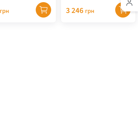
 8539
*21357*
3 246
грн
грн