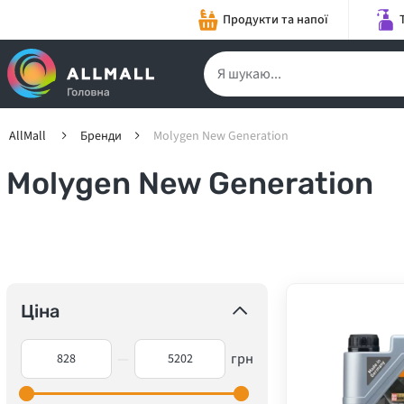
Продукти та напої
AllMall
Бренди
Molygen New Generation
Molygen New Generation
Ціна
—
грн