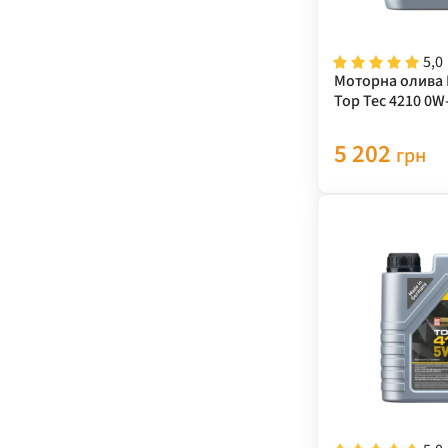
5,0
Моторна олива L
Top Tec 4210 0W-
5 202
грн