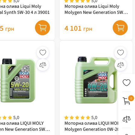
5,0
5,0
на олива Liqui Moly
Моторна олива Liqui Moly
l Synth 5W-30 4 л 39001
Molygen New Generation 5W-
30 5 л 9952
65
4 101
грн
грн
0
5,0
5,0
на олива LIQUI MOLY
Моторна олива LIQUI MOLY
en New Generation 5W-
Molygen Generation 0W-20 4 л