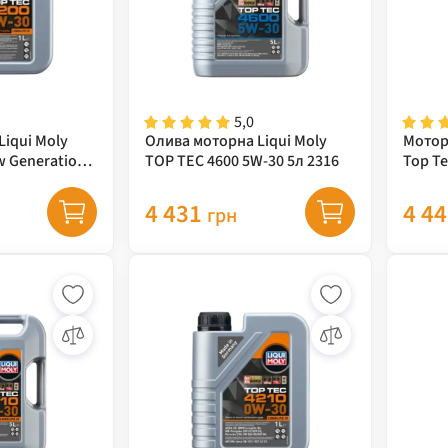
5,0
iqui Moly
Олива моторна Liqui Moly
Мотор
w Generation
TOP TEC 4600 5W-30 5л 2316
Top Te
4 431
4 4
грн