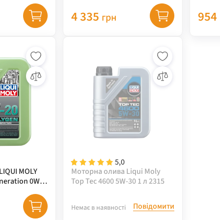
30 5 л 8540
20 1 л
4 335
954
грн
5,0
LIQUI MOLY
Моторна олива Liqui Moly
neration 0W-
Top Tec 4600 5W-30 1 л 2315
Повідомити
Немає в наявності