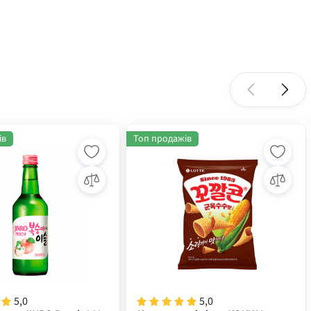
ів
Топ продажів
5,0
5,0