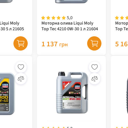
5,0
iqui Moly
Моторна олива Liqui Moly
Мотор
30 5 л 21605
Top Tec 4210 0W-30 1 л 21604
Top Te
5W-30 
1 137
5 1
грн