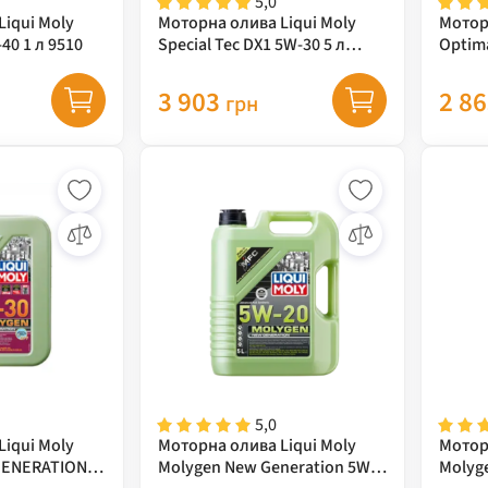
5,0
iqui Moly
Моторна олива Liqui Moly
Мотор
40 1 л 9510
Special Tec DX1 5W-30 5 л
Optima
20969
3 903
2 8
грн
5,0
iqui Moly
Моторна олива Liqui Moly
Мотор
GENERATION
Molygen New Generation 5W-
Molyg