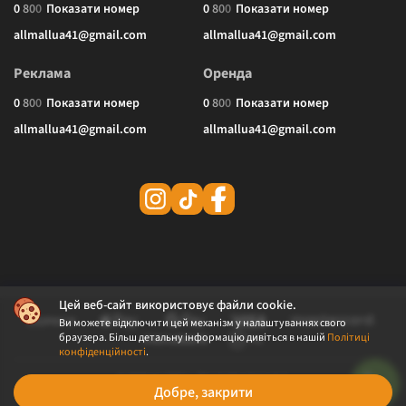
0
8
0
0
Показати номер
0
8
0
0
Показати номер
allmallua41@gmail.com
allmallua41@gmail.com
Реклама
Оренда
0
8
0
0
Показати номер
0
8
0
0
Показати номер
allmallua41@gmail.com
allmallua41@gmail.com
Цей веб-сайт використовує файли cookie.
Ви можете відключити цей механізм у налаштуваннях свого
браузера. Більш детальну інформацію дивіться в нашій
Політиці
конфіденційності
.
© 2026 ALLMALL. Всі права захищені.
Добре, закрити
Політика конфіденційності
Публічна оферта