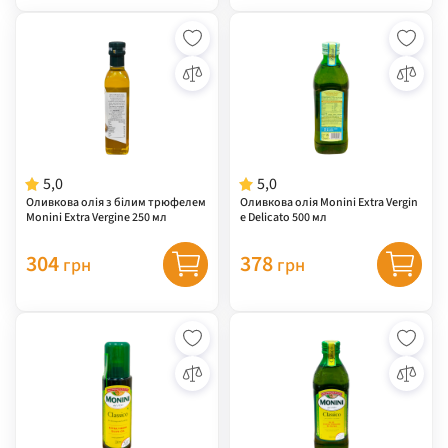
5,0
5,0
Оливкова олія з білим трюфелем
Оливкова олія Monini Extra Vergin
Monini Extra Vergine 250 мл
e Delicato 500 мл
304
378
грн
грн