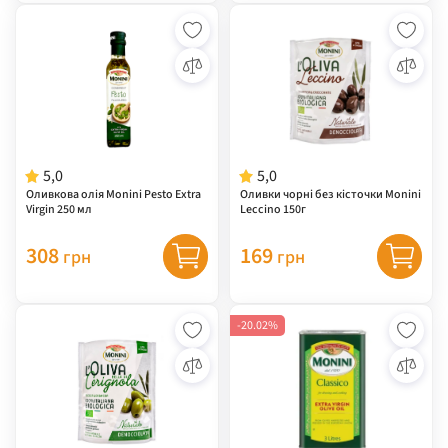
5,0
5,0
Оливкова олія Monini Pesto Extra
Оливки чорні без кісточки Monini
Virgin 250 мл
Leccino 150г
308
169
грн
грн
-20.02%