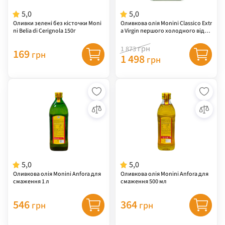
5,0
5,0
Оливки зелені без кісточки Moni
Оливкова олія Monini Classico Extr
ni Belia di Cerignola 150г
a Virgin першого холодного відж
иму, 3 л
грн
1 873
169
грн
1 498
грн
5,0
5,0
Оливкова олія Monini Anfora для
Оливкова олія Monini Anfora для
смаження 1 л
смаження 500 мл
546
364
грн
грн