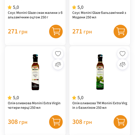
5,0
5,0
Соус Monini Glaze смак малини з б
Соус Monini Glaze бальзамічний з
альзамічним оцтом 250 г
Модени 250 мл
271
271
грн
грн
5,0
5,0
Олія оливкова Monini Extra Virgin
Олія оливкова ТМ Monini Extra Virg
чотири перці 250 мл
in з базиліком 250 мл
308
308
грн
грн