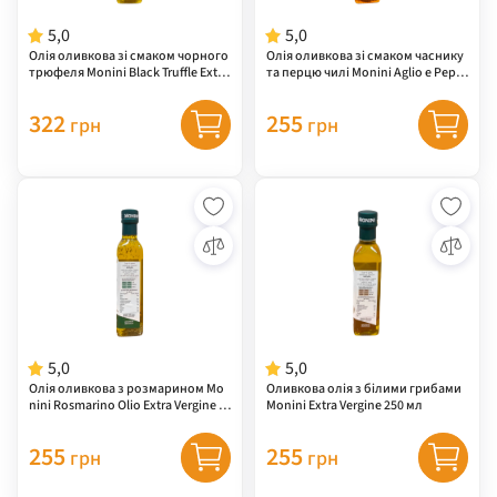
5,0
5,0
Олія оливкова зі смаком чорного
Олія оливкова зі смаком часнику
трюфеля Monini Black Truffle Extra
та перцю чилі Monini Aglio e Peper
Virgin Olive Oil 250 мл
oncino Olio Extra Vergine di Oliva 25
0 мл
322
255
грн
грн
5,0
5,0
Олія оливкова з розмарином Mo
Оливкова олія з білими грибами
nini Rosmarino Olio Extra Vergine di
Monini Extra Vergine 250 мл
Oliva 250 мл
255
255
грн
грн