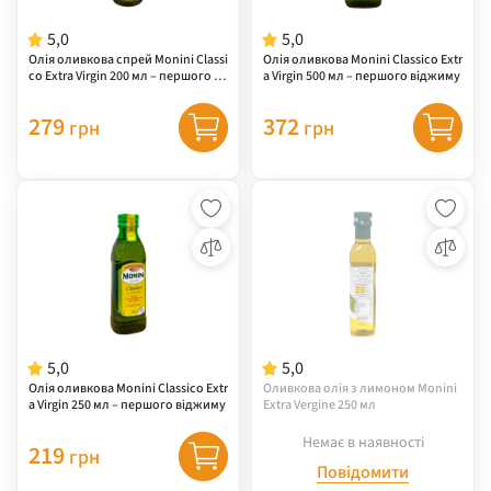
5,0
5,0
Олія оливкова спрей Monini Classi
Олія оливкова Monini Classico Extr
co Extra Virgin 200 мл – першого ві
a Virgin 500 мл – першого віджиму
джиму
279
372
грн
грн
5,0
5,0
Олія оливкова Monini Classico Extr
Оливкова олія з лимоном Monini
a Virgin 250 мл – першого віджиму
Extra Vergine 250 мл
Немає в наявності
219
грн
Повідомити