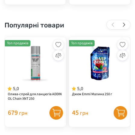
Популярні товари
Топ продажів
Топ продажів
5,0
5,0
Олива-спрей для ланцюгів ADDIN
Джем Emmi Малина 250 г
OL Chain XNT 250
679
45
грн
грн