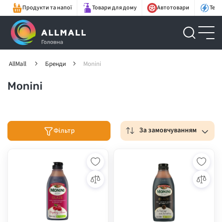
Продукти та напої
Товари для дому
Автотовари
Техн
AllMall
Бренди
Monini
Monini
За замовчуванням
Фільтр