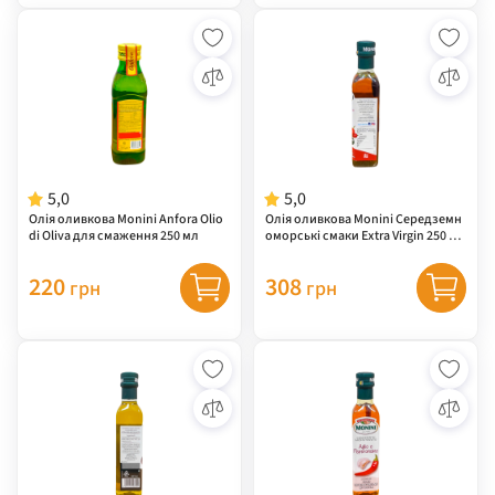
5,0
5,0
Олія оливкова Monini Anfora Olio
Олія оливкова Monini Середземн
di Oliva для смаження 250 мл
оморські смаки Extra Virgin 250 мл
– з перцем чилі та базиліком
220
308
грн
грн