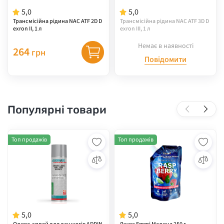
5,0
5,0
Трансмісійна рідина NAC ATF 2D D
Трансмісійна рідина NAC ATF 3D D
exron II, 1 л
exron III, 1 л
Немає в наявності
264
грн
Повідомити
Популярні товари
Топ продажів
Топ продажів
5,0
5,0