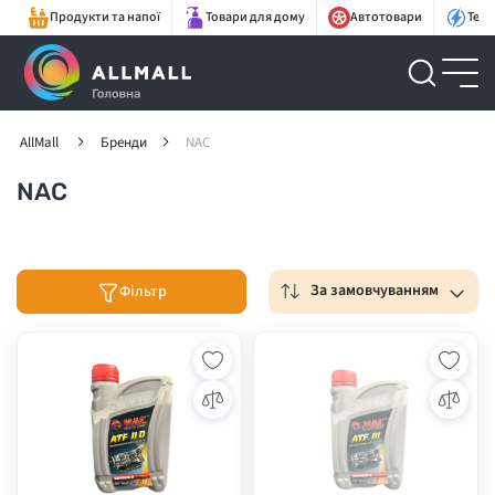
Продукти та напої
Товари для дому
Автотовари
Техн
AllMall
Бренди
NAC
NAC
За замовчуванням
Фільтр