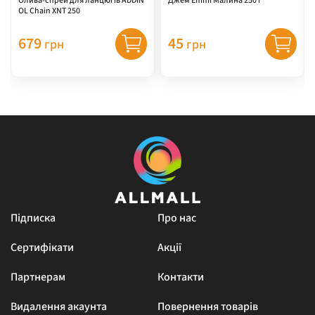
Олива-спрей для ланцюгів ADDIN
Джем Emmi Малина 250 г
OL Chain XNT 250
679
45
грн
грн
Підписка
Про нас
Сертифікати
Акції
Партнерам
Контакти
Видалення акаунта
Повернення товарів