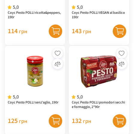
5,0
5,0
Соус Pesto POLLI ricotta&peppers,
Соус Pesto POLLI VEGAN al basilico
190г
190г
114
143
грн
грн
5,0
5,0
Соус Pesto POLLI senz'aglio, 190г
Соус Pesto POLLI pomodori secchi
e formaggio, 2*90г
125
132
грн
грн