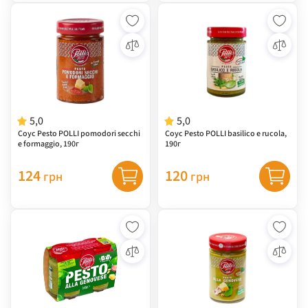
5,0
5,0
Соус Pesto POLLI pomodori secchi
Соус Pesto POLLI basilico e rucola,
e formaggio, 190г
190г
124
120
грн
грн