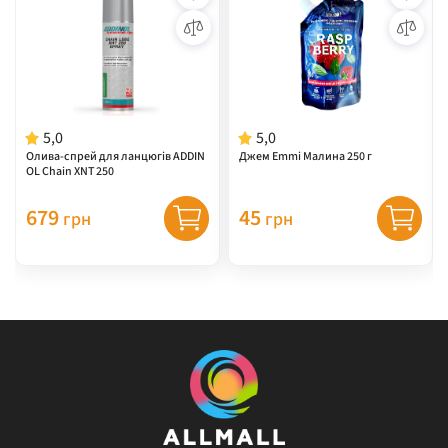
5,0
5,0
Олива-спрей для ланцюгів ADDIN
Джем Emmi Малина 250 г
OL Chain XNT 250
679
45
грн
грн