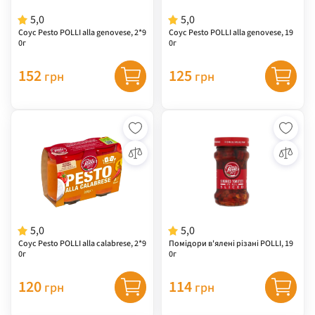
5,0
5,0
Соус Pesto POLLI alla genovese, 2*9
Соус Pesto POLLI alla genovese, 19
0г
0г
152
125
грн
грн
5,0
5,0
Соус Pesto POLLI alla calabrese, 2*9
Помідори в'ялені різані POLLI, 19
0г
0г
120
114
грн
грн