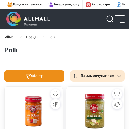
Продукти та напої
Товари для дому
Автотовари
Техн
AllMall
Бренди
Polli
Polli
За замовчуванням
Фільтр