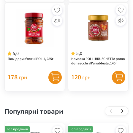
5,0
5,0
Помідори в'ялені POLLI, 285г
Намазка POLLI BRUSCHETTA pomo
dori secchi all'arrabbiata, 140г
178
120
грн
грн
Популярні товари
Топ продажів
Топ продажів