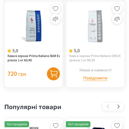
5,0
5,0
Кава в зернах Prima Italiano BAR Es
Кава в зернах Prima Italiano ORO E
presso 1 кг 60/40
spresso 1 кг 80/20
Немає в наявності
720
грн
Повідомити
Популярні товари
Топ продажів
Топ продажів