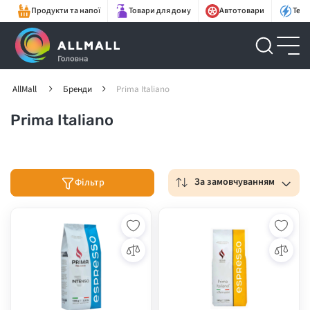
Продукти та напої
Товари для дому
Автотовари
Техн
AllMall
Бренди
Prima Italiano
Prima Italiano
За замовчуванням
Фільтр