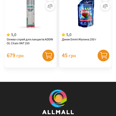
5,0
5,0
Олива-спрей для ланцюгів ADDIN
Джем Emmi Малина 250 г
OL Chain XNT 250
679
45
грн
грн