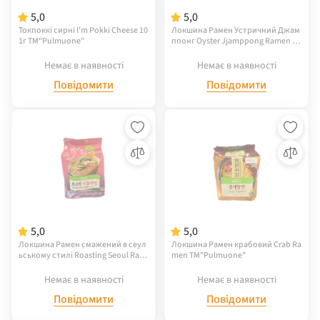
5,0
5,0
Токпоккі сирні I'm Pokki Cheese 10
Локшина Рамен Устричний Джам
1г TM"Pulmuone"
ппонг Oyster Jjamppong Ramen T
M"Pulmuone"
Немає в наявності
Немає в наявності
Повідомити
Повідомити
5,0
5,0
Локшина Рамен смажений в сеул
Локшина Рамен крабовий Crab Ra
ьському стилі Roasting Seoul Ram
men TM"Pulmuone"
en TM"Pulmuone"
Немає в наявності
Немає в наявності
Повідомити
Повідомити