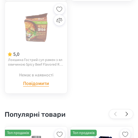
5,0
Локшина Гострий суп рамен з ял
овичиною Spicy Beef Flavored Ra
men Noodle Soup Crab Ramen T
M"Pulmuone"
Немає в наявності
Повідомити
Популярні товари
Топ продажів
Топ продажів