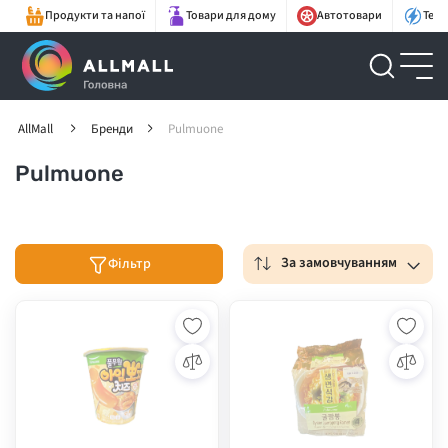
Продукти та напої
Товари для дому
Автотовари
Техн
AllMall
Бренди
Pulmuone
Pulmuone
За замовчуванням
Фільтр