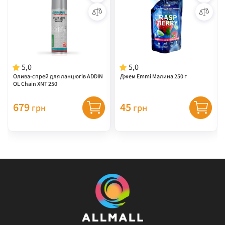
5,0
5,0
Олива-спрей для ланцюгів ADDIN
Джем Emmi Малина 250 г
OL Chain XNT 250
679
45
грн
грн