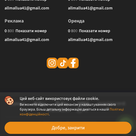
allmallua41@gmail.com
allmallua41@gmail.com
Реклама
Оренда
0
8
0
0
Показати номер
0
8
0
0
Показати номер
allmallua41@gmail.com
allmallua41@gmail.com
Цей веб-сайт використовує файли cookie.
Ви можете відключити цей механізм у налаштуваннях свого
браузера. Більш детальну інформацію дивіться в нашій
Політиці
конфіденційності
.
© 2026 ALLMALL. Всі права захищені.
Добре, закрити
Політика конфіденційності
Публічна оферта