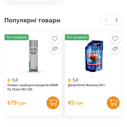
Популярні товари
Топ продажів
Топ продажів
5,0
5,0
Олива-спрей для ланцюгів ADDIN
Джем Emmi Малина 250 г
OL Chain XNT 250
679
45
грн
грн