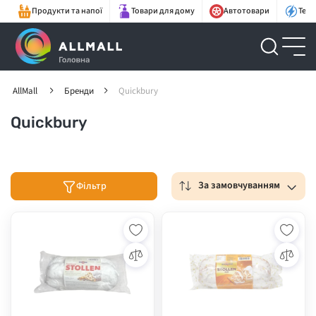
Продукти та напої
Товари для дому
Автотовари
Техн
AllMall
Бренди
Quickbury
Quickbury
За замовчуванням
Фільтр