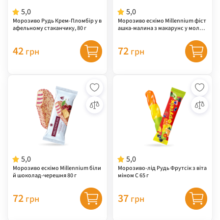
5,0
5,0
Морозиво Рудь Крем-Пломбір у в
Морозиво ескімо Millennium фіст
афельному стаканчику, 80 г
ашка-малина з макарунс у молоч
ному шоколаді 80 г
42
72
грн
грн
5,0
5,0
Морозиво ескімо Millennium біли
Морозиво-лід Рудь Фрутсік з віта
й шоколад-черешня 80 г
міном С 65 г
72
37
грн
грн