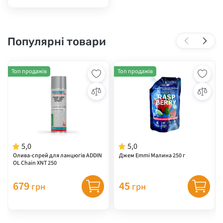
Популярні товари
Топ продажів
Топ продажів
5,0
5,0
Олива-спрей для ланцюгів ADDIN
Джем Emmi Малина 250 г
OL Chain XNT 250
679
45
грн
грн