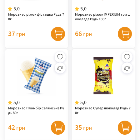
5,0
5,0
Морозиво ріжок фісташка Рудь 7
Морозиво ріжок IMPERIUM три ш
0г
околада Рудь 100г
37
66
грн
грн
5,0
5,0
Морозиво Пломбір Селянське Ру
Морозиво Супер шоколад Рудь 7
дь 80г
0г
42
35
грн
грн