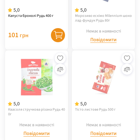
5,0
5,0
Капуста броколі Рудь 400 г
Морозиво ескімо Milennium шоко
лад-фундук Рудь 80г
Немає в наявності
101
грн
Повідомити
5,0
5,0
Квасоля стручкова різана Рудь 40
Тісто листове Рудь 500 г
0г
Немає в наявності
Немає в наявності
Повідомити
Повідомити