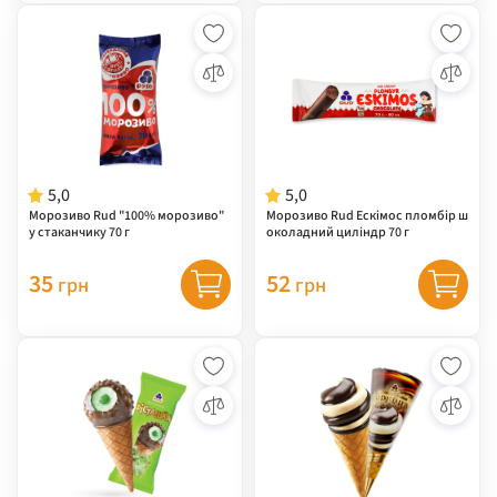
5,0
5,0
Морозиво Rud "100% морозиво"
Морозиво Rud Ескімос пломбір ш
у стаканчику 70 г
околадний циліндр 70 г
35
52
грн
грн