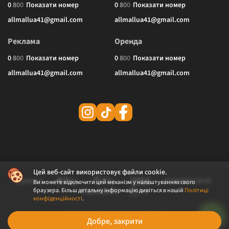
0
8
0
0
Показати номер
0
8
0
0
Показати номер
allmallua41@gmail.com
allmallua41@gmail.com
Реклама
Оренда
0
8
0
0
Показати номер
0
8
0
0
Показати номер
allmallua41@gmail.com
allmallua41@gmail.com
Цей веб-сайт використовує файли cookie.
Ви можете відключити цей механізм у налаштуваннях свого
браузера. Більш детальну інформацію дивіться в нашій
Політиці
конфіденційності
.
© 2026 ALLMALL. Всі права захищені.
Добре, закрити
Політика конфіденційності
Публічна оферта