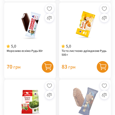
5,0
5,0
Морозиво ескімо Рудь 80г
Тісто листково-дріжджове Рудь
500 г
70
83
грн
грн