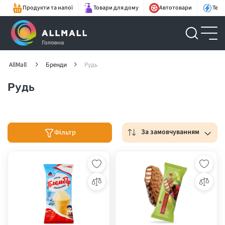
Продукти та напої
Товари для дому
Автотовари
Техн
AllMall
Бренди
Рудь
Рудь
За замовчуванням
Фільтр