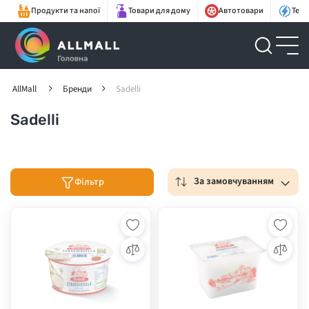
Продукти та напої
Товари для дому
Автотовари
Техн
AllMall
Бренди
Sadelli
Sadelli
За замовчуванням
Фільтр