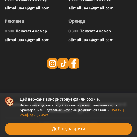
allmallua41@gmail.com
allmallua41@gmail.com
Реклама
Оренда
0
8
0
0
Показати номер
0
8
0
0
Показати номер
allmallua41@gmail.com
allmallua41@gmail.com
Цей веб-сайт використовує файли cookie.
Ви можете відключити цей механізм у налаштуваннях свого
браузера. Більш детальну інформацію дивіться в нашій
Політиці
конфіденційності
.
© 2026 ALLMALL. Всі права захищені.
Добре, закрити
Політика конфіденційності
Публічна оферта