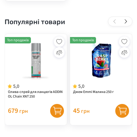
Популярні товари
Топ продажів
Топ продажів
5,0
5,0
Олива-спрей для ланцюгів ADDIN
Джем Emmi Малина 250 г
OL Chain XNT 250
679
45
грн
грн