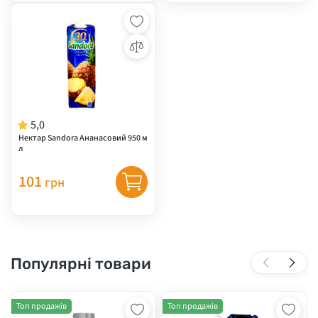
5,0
Нектар Sandora Ананасовий 950 м
л
101
грн
Популярні товари
Топ продажів
Топ продажів