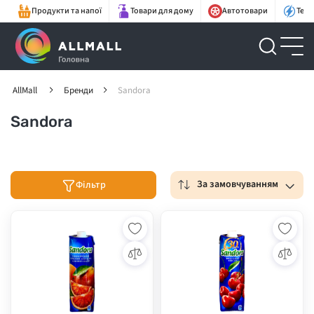
Продукти та напої
Товари для дому
Автотовари
Техн
AllMall
Бренди
Sandora
Sandora
За замовчуванням
Фільтр