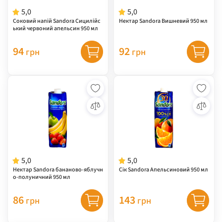
5,0
5,0
Соковий напій Sandora Сицилійс
Нектар Sandora Вишневий 950 мл
ький червоний апельсин 950 мл
94
92
грн
грн
5,0
5,0
Нектар Sandora бананово-яблучн
Сік Sandora Апельсиновий 950 мл
о-полуничний 950 мл
86
143
грн
грн