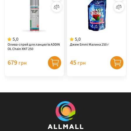
5,0
5,0
Олива-спрей для ланцюгів ADDIN
Джем Emmi Малина 250 г
OL Chain XNT 250
679
45
грн
грн