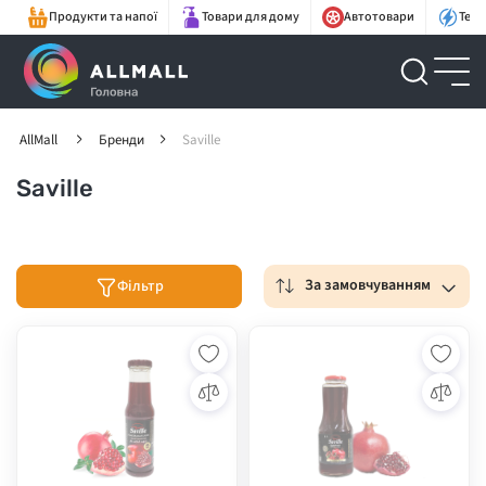
Продукти та напої
Товари для дому
Автотовари
Техн
AllMall
Бренди
Saville
Saville
За замовчуванням
Фільтр