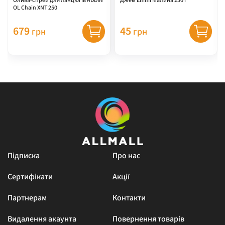
Олива-спрей для ланцюгів ADDIN
Джем Emmi Малина 250 г
OL Chain XNT 250
679
45
грн
грн
Підписка
Про нас
Сертифікати
Акції
Партнерам
Контакти
Видалення акаунта
Повернення товарів