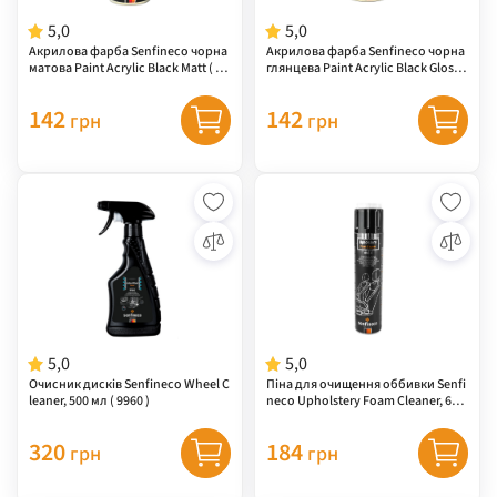
5,0
5,0
Акрилова фарба Senfineco чорна
Акрилова фарба Senfineco чорна
матова Paint Acrylic Black Matt ( 40
глянцева Paint Acrylic Black Gloss (
04 )
4039 )
142
142
грн
грн
5,0
5,0
Очисник дисків Senfineco Wheel C
Піна для очищення оббивки Senfi
leaner, 500 мл ( 9960 )
neco Upholstery Foam Cleaner, 650
мл ( 9988 )
320
184
грн
грн