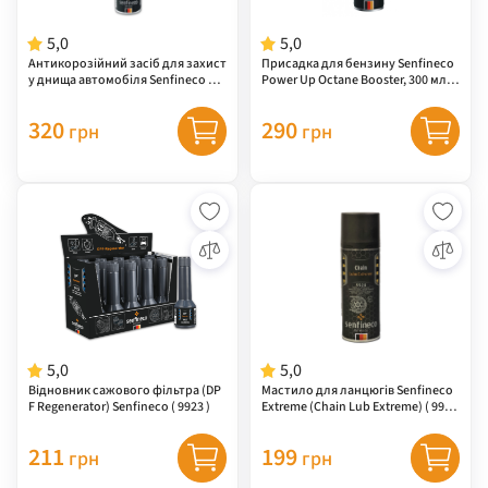
5,0
5,0
Антикорозійний засіб для захист
Присадка для бензину Senfineco
у днища автомобіля Senfineco Un
Power Up Octane Booster, 300 мл (
derbody Protection (антикор) ( 99
9948 )
75 )
320
290
грн
грн
5,0
5,0
Відновник сажового фільтра (DP
Мастило для ланцюгів Senfineco
F Regenerator) Senfineco ( 9923 )
Extreme (Chain Lub Extreme) ( 9924
)
211
199
грн
грн