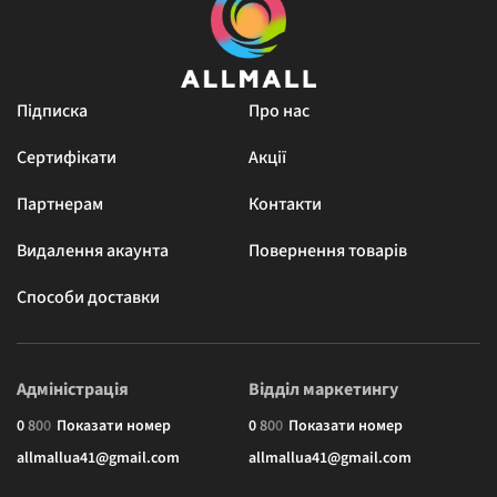
Підписка
Про нас
Сертифікати
Акції
Партнерам
Контакти
Видалення акаунта
Повернення товарів
Способи доставки
Адміністрація
Відділ маркетингу
0
8
0
0
Показати номер
0
8
0
0
Показати номер
allmallua41@gmail.com
allmallua41@gmail.com