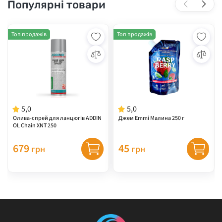
Популярні товари
Топ продажів
Топ продажів
5,0
5,0
Олива-спрей для ланцюгів ADDIN
Джем Emmi Малина 250 г
OL Chain XNT 250
679
45
грн
грн