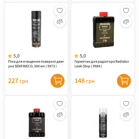
5,0
5,0
Піна для очищення поверхні двиг
Герметик для радіатора Radiator
уна SENFINECO, 500 мл ( 9973 )
Leak-Stop ( 9984 )
227
148
грн
грн