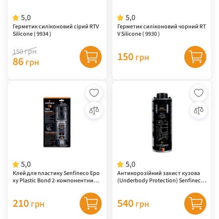
5,0
5,0
Герметик силіконовий сірий RTV
Герметик силіконовий чорний RT
Silicone ( 9934 )
V Silicone ( 9930 )
грн
150
150
грн
86
грн
5,0
5,0
Клей для пластику Senfineco Epo
Антикорозійний захист кузова
xy Plastic Bond 2-компонентний (
(Underbody Protection) Senfineco,
7002 )
1 л ( 9907 )
210
540
грн
грн