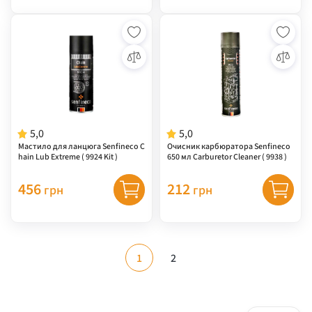
5,0
5,0
Мастило для ланцюга Senfineco C
Очисник карбюратора Senfineco
hain Lub Extreme ( 9924 Kit )
650 мл Carburetor Cleaner ( 9938 )
456
212
грн
грн
1
2