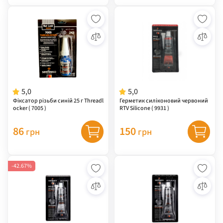
5,0
5,0
Фіксатор різьби синій 25 г Threadl
Герметик силіконовий червоний
ocker ( 7005 )
RTV Silicone ( 9931 )
86
150
грн
грн
-42.67%