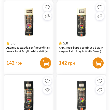
5,0
5,0
Акрилова фарба Senfineco біла м
Акрилова фарба Senfineco біла гл
атова Paint Acrylic White Matt ( 400
янцева Paint Acrylic White Gloss ( 4
7 )
040 )
142
142
грн
грн