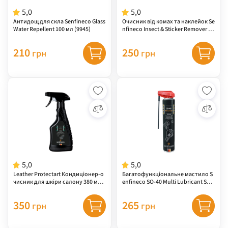
5,0
5,0
Антидощ для скла Senfineco Glass
Очисник від комах та наклейок Se
Water Repellent 100 мл (9945)
nfineco Insect & Sticker Remover 40
0 мл (9953)
210
250
грн
грн
5,0
5,0
Leather Protectart Кондиціонер-о
Багатофункціональне мастило S
чисник для шкіри салону 380 мл
enfineco SO-40 Multi Lubricant Sma
(9955)
rt, 400 мл ( 9940 )
350
265
грн
грн