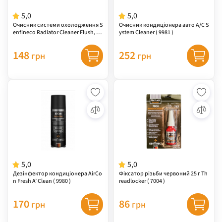
5,0
5,0
Очисник системи охолодження S
Очисник кондиціонера авто A/C S
enfineco Radiator Cleaner Flush, 32
ystem Cleaner ( 9981 )
5 мл ( 9983 )
148
252
грн
грн
5,0
5,0
Дезінфектор кондиціонера AirCo
Фіксатор різьби червоний 25 г Th
n Fresh A’ Clean ( 9980 )
readlocker ( 7004 )
170
86
грн
грн