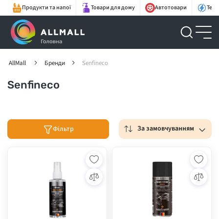
Продукти та напої
Товари для дому
Автотовари
Техн
AllMall
Бренди
Senfineco
Senfineco
За замовчуванням
Фільтр