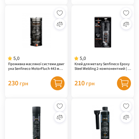
5,0
5,0
Промивка масляної системи двиг
Клей для металу Senfineco Epoxy
уна Senfineco MotorFluch 443 мл (
Steel Welding 2-компонентний ( 7
9991 )
001 )
230
210
грн
грн