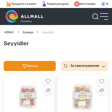
Продукти та напої
Товари для дому
Автотовари
Техн
AllMall
Бренди
Seyyidler
Seyyidler
За замовчуванням
Фільтр