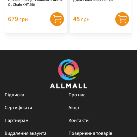
Олива-спрей для ланцюгів ADDIN
Джем Emmi Малина 250 г
OL Chain XNT 250
679
45
грн
грн
Підписка
Про нас
Сертифікати
Акції
Партнерам
Контакти
Видалення акаунта
Повернення товарів