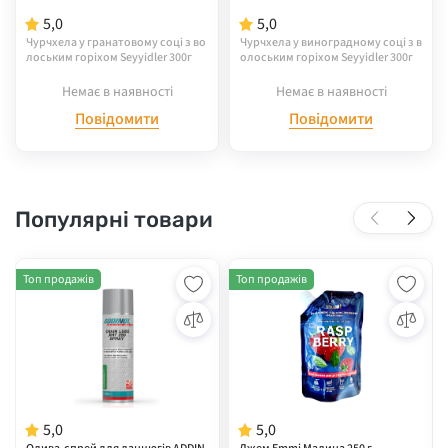
5,0
5,0
Чурчхела у гранатовому соці з во
Чурчхела у виноградному соці з в
лоським горіхом Seyyidler 300г
олоським горіхом Seyyidler 300г
Немає в наявності
Немає в наявності
Повідомити
Повідомити
Популярні товари
Топ продажів
Топ продажів
5,0
5,0