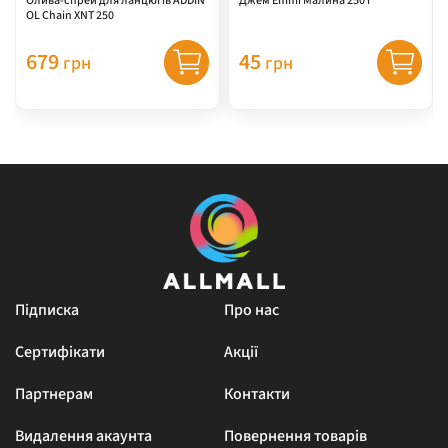
Олива-спрей для ланцюгів ADDIN
Джем Emmi Малина 250 г
OL Chain XNT 250
679
45
грн
грн
Підписка
Про нас
Сертифікати
Акції
Партнерам
Контакти
Видалення акаунта
Повернення товарів