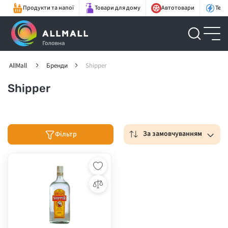
Продукти та напої
Товари для дому
Автотовари
Техн
AllMall
Бренди
Shipper
Shipper
За замовчуванням
Фільтр