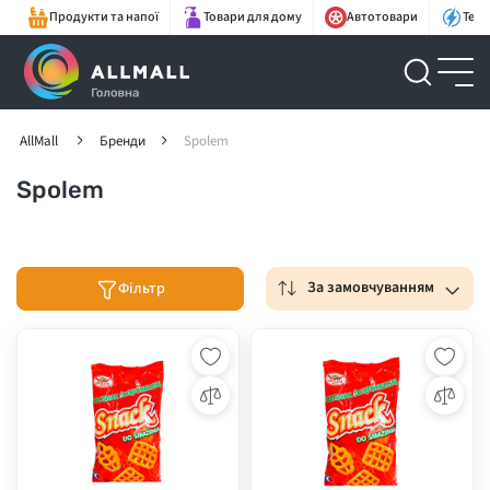
Продукти та напої
Товари для дому
Автотовари
Техн
AllMall
Бренди
Spolem
Spolem
За замовчуванням
Фільтр