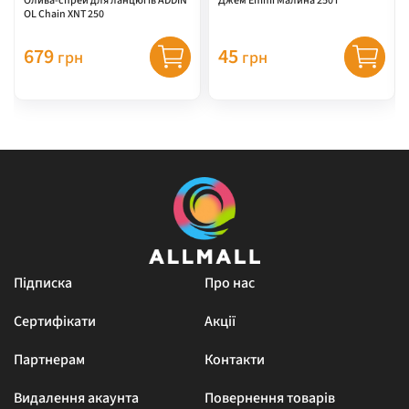
Олива-спрей для ланцюгів ADDIN
Джем Emmi Малина 250 г
OL Chain XNT 250
679
45
грн
грн
Підписка
Про нас
Сертифікати
Акції
Партнерам
Контакти
Видалення акаунта
Повернення товарів