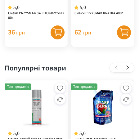
5,0
5,0
Снеки PRZYSMAK SWIETOKRZYSKI 2
Снеки PRZYSMAK KRATKA 400г
00г
36
62
грн
грн
Популярні товари
Топ продажів
Топ продажів
5,0
5,0