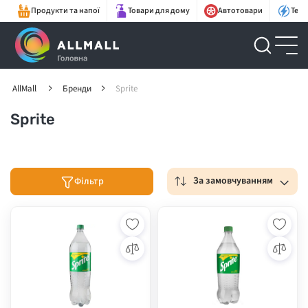
Продукти та напої
Товари для дому
Автотовари
Техн
AllMall
Бренди
Sprite
Sprite
За замовчуванням
Фільтр