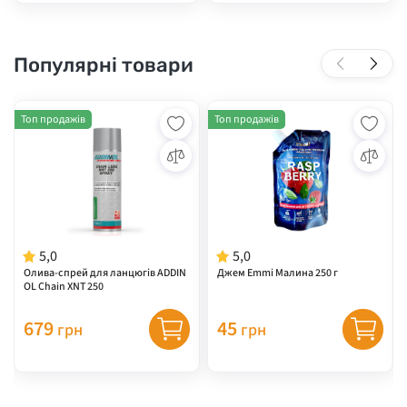
Популярні товари
Топ продажів
Топ продажів
5,0
5,0
Олива-спрей для ланцюгів ADDIN
Джем Emmi Малина 250 г
OL Chain XNT 250
679
45
грн
грн