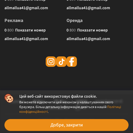
allmallua41@gmail.com
allmallua41@gmail.com
Реклама
Оренда
0
8
0
0
Показати номер
0
8
0
0
Показати номер
allmallua41@gmail.com
allmallua41@gmail.com
Цей веб-сайт використовує файли cookie.
Ви можете відключити цей механізм у налаштуваннях свого
браузера. Більш детальну інформацію дивіться в нашій
Політиці
конфіденційності
.
© 2026 ALLMALL. Всі права захищені.
Добре, закрити
Політика конфіденційності
Публічна оферта