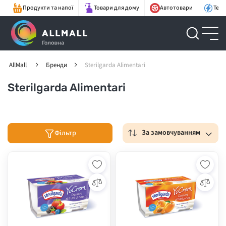
Продукти та напої
Товари для дому
Автотовари
Техн
AllMall
Бренди
Sterilgarda Alimentari
Sterilgarda Alimentari
За замовчуванням
Фільтр