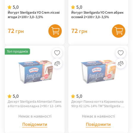
5,0
5,0
Йогурт Sterilgarda YO Crem лісові
Йогурт Sterilgarda YO Crem абрик
ягоди 2×100 г 3,0–3,5%
осовий 2×100 г 3,0–3,5%
72
72
грн
грн
Топ продажів
5,0
5,0
Десерт Sterilgarda Alimentari Панн
Десерт Панна котта Карамельна
а Котта Шоколадна 2×90 г 12–14%
90гр Х2 12%-14% TM"Sterilgarda Ali
mentari"
Немає в наявності
Немає в наявності
Повідомити
Повідомити