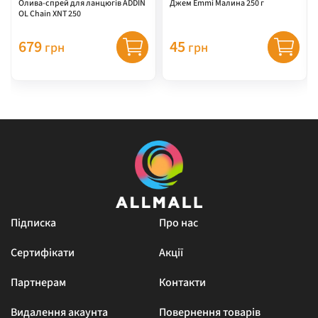
Олива-спрей для ланцюгів ADDIN
Джем Emmi Малина 250 г
OL Chain XNT 250
679
45
грн
грн
Підписка
Про нас
Сертифікати
Акції
Партнерам
Контакти
Видалення акаунта
Повернення товарів