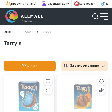
Продукти та напої
Товари для дому
Автотовари
Техн
AllMall
Бренди
Terry's
Terry's
За замовчуванням
Фільтр