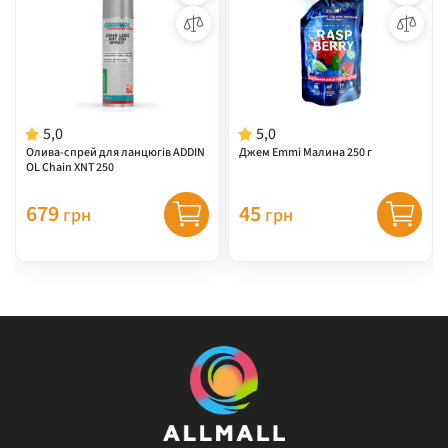
5,0
5,0
Олива-спрей для ланцюгів ADDIN
Джем Emmi Малина 250 г
OL Chain XNT 250
679
45
грн
грн