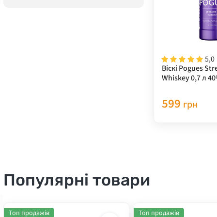
5,0
Віскі Pogues Str
Whiskey 0,7 л 4
599
грн
Популярні товари
Топ продажів
Топ продажів