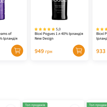
5,0
eams of
Віскі Pogues 1 л 40% Ірландія
Віскі 
0% Ірландія
New Design
Ірланд
949
933
грн
Топ продажів
Топ продаж