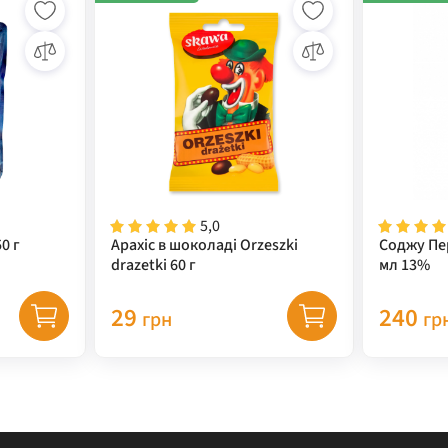
5,0
0 г
Арахіс в шоколаді Orzeszki
Соджу Пе
drazetki 60 г
мл 13%
29
240
грн
гр