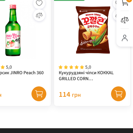
5,0
5,0
рсик JINRO Peach 360
Кукурудзяні чіпси КОККАL
GRILLED CORN
(кукурудза+гриль) TM "LOTTE"
67 г
114
н
грн