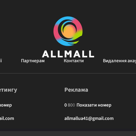
ї
Партнерам
Контакти
Видалення ака
етингу
Реклама
номер
0
8
0
0
Показати номер
il.com
allmallua41@gmail.com