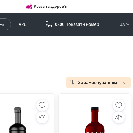
Краса та здоров'я
0%
Акції
0800 Показати номер
UA
За замовчуванням