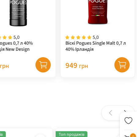
5,0
5,0
Pogues 0,7 л 40%
Віскі Pogues Single Malt 0,7 л
ія New Design
40% Ірландія
949
грн
грн
ів
Топ продажів
0