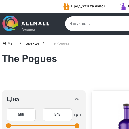
Продукти та напої
AllMall
Бренди
The Pogues
The Pogues
Ціна
—
грн