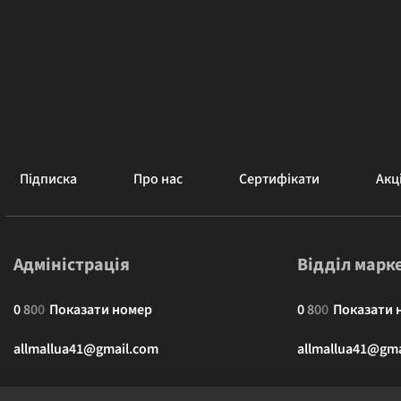
Підписка
Про нас
Сертифікати
Акці
Адміністрація
Відділ марк
0
8
0
0
Показати номер
0
8
0
0
Показати 
allmallua41@gmail.com
allmallua41@gma