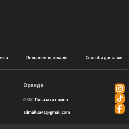
унта
Повернення товарів
Способи доставки
Оренда
0
8
0
0
Показати номер
allmallua41@gmail.com