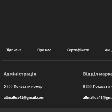
Підписка
Про нас
Сертифікати
Акці
Адміністрація
Відділ марк
0
8
0
0
Показати номер
0
8
0
0
Показати 
allmallua41@gmail.com
allmallua41@gma