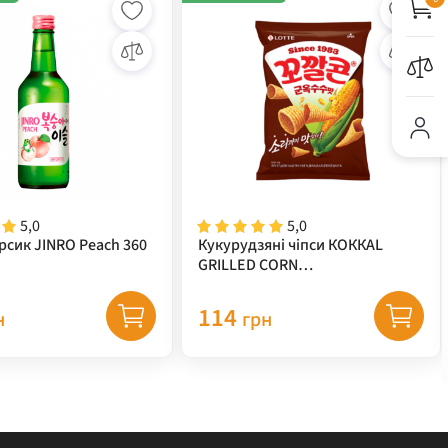
5,0
5,0
рсик JINRO Peach 360
Кукурудзяні чіпси КОККАL
GRILLED CORN
(кукурудза+гриль) TM "LOTTE"
67 г
114
н
грн