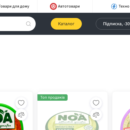
Товари для дому
Автотовари
Техно
Каталог
Підписка, -3
Топ продажів