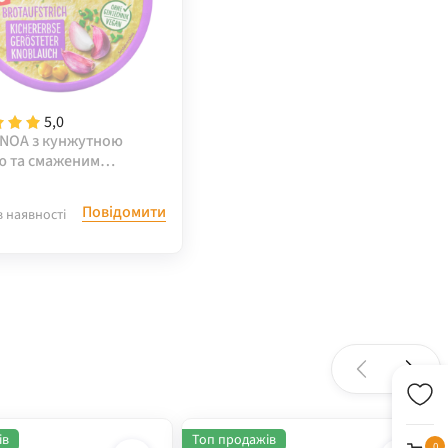
5,0
 NOA з кунжутною
ю та смаженим
ом, 175 г
Повідомити
в наявності
ів
Топ продажів
0