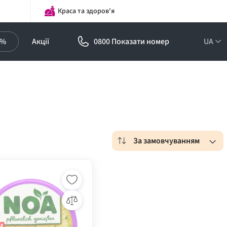
Краса та здоров'я
0%
Акції
0800 Показати номер
UA
За замовчуванням