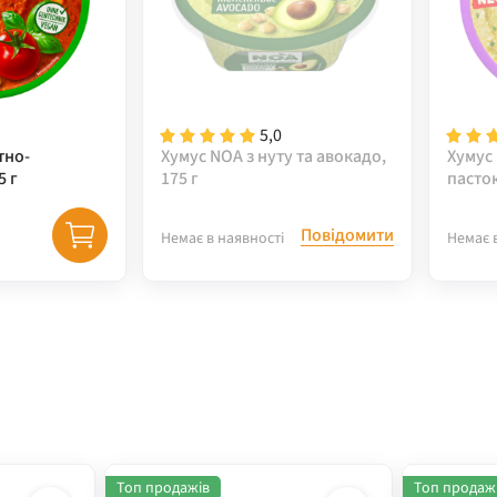
5,0
тно-
Хумус NOA з нуту та авокадо,
Хумус
5 г
175 г
пасто
часник
Повідомити
Немає в наявності
Немає 
Топ продажів
Топ продаж