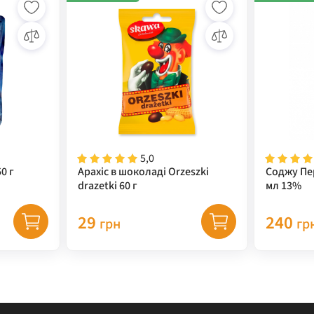
5,0
0 г
Арахіс в шоколаді Orzeszki
Соджу Пе
drazetki 60 г
мл 13%
29
240
грн
гр