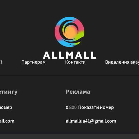
ї
Партнерам
Контакти
Видалення ака
етингу
Реклама
номер
0
8
0
0
Показати номер
il.com
allmallua41@gmail.com