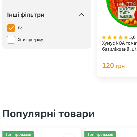
Інші фільтри
Всі
5,0
Хіти продажу
Хумус NOA тома
базиліковий, 17
120
грн
Популярні товари
Топ продажів
Топ продажів