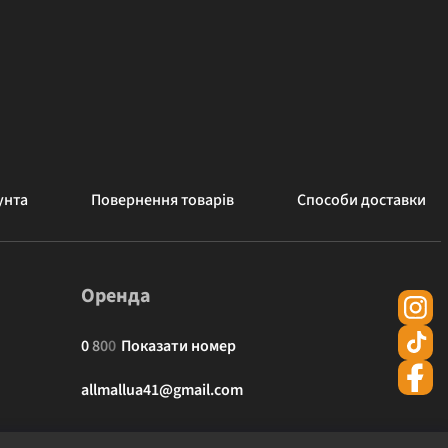
унта
Повернення товарів
Способи доставки
Оренда
0
8
0
0
Показати номер
allmallua41@gmail.com