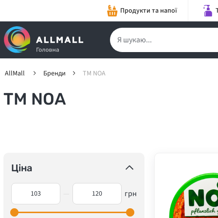
Продукти та напої
AllMall
Бренди
TM NOA
TM NOA
Ціна
—
грн