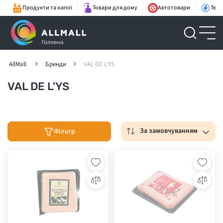
Продукти та напої
Товари для дому
Автотовари
Техн
AllMall
Бренди
VAL DE L'YS
VAL DE L'YS
За замовчуванням
Фільтр