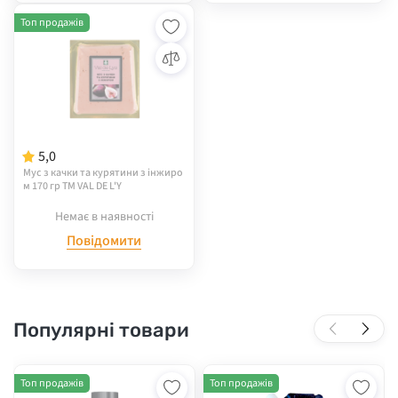
Топ продажів
5,0
Мус з качки та курятини з інжиро
м 170 гр TM VAL DE L'Y
Немає в наявності
Повідомити
Популярні товари
Топ продажів
Топ продажів