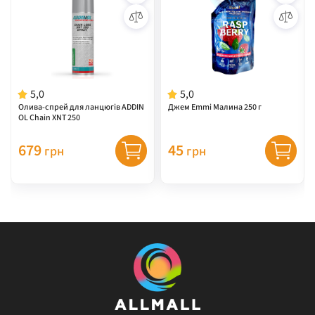
5,0
5,0
Олива-спрей для ланцюгів ADDIN
Джем Emmi Малина 250 г
OL Chain XNT 250
679
45
грн
грн