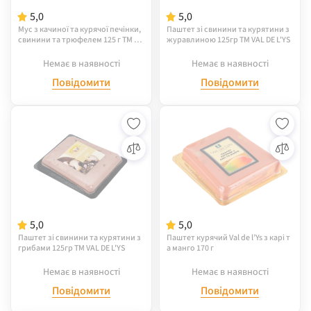
5,0
5,0
Мус з качиної та курячої печінки,
Паштет зі свинини та курятини з
свинини та трюфелем 125 г ТМ VA
журавлиною 125гр TM VAL DE L'YS
L DE L'YS
Немає в наявності
Немає в наявності
Повідомити
Повідомити
5,0
5,0
Паштет зі свинини та курятини з
Паштет курячий Val de l’Ys з карі т
грибами 125гр TM VAL DE L'YS
а манго 170 г
Немає в наявності
Немає в наявності
Повідомити
Повідомити