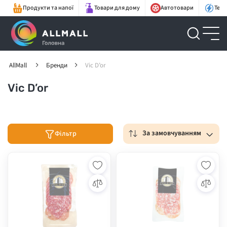
Продукти та напої
Товари для дому
Автотовари
Техн
AllMall
Бренди
Vic D’or
Vic D’or
За замовчуванням
Фільтр