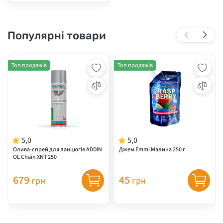
Популярні товари
Топ продажів
Топ продажів
5,0
5,0
Олива-спрей для ланцюгів ADDIN
Джем Emmi Малина 250 г
OL Chain XNT 250
679
45
грн
грн