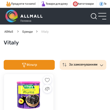
Продукти та напої
Товари для дому
Автотовари
Техн
AllMall
Бренди
Vitaly
Vitaly
За замовчуванням
Фільтр