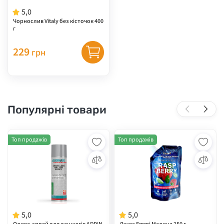
5,0
Чорнослив Vitaly без кісточок 400
г
229
грн
Популярні товари
Топ продажів
Топ продажів
5,0
5,0