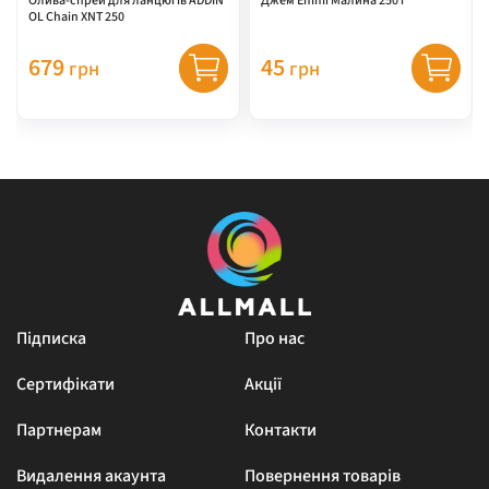
Олива-спрей для ланцюгів ADDIN
Джем Emmi Малина 250 г
OL Chain XNT 250
679
45
грн
грн
Підписка
Про нас
Сертифікати
Акції
Партнерам
Контакти
Видалення акаунта
Повернення товарів