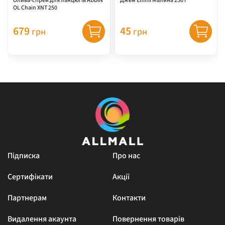
Олива-спрей для ланцюгів ADDIN
Джем Emmi Малина 250 г
OL Chain XNT 250
679
45
грн
грн
Підписка
Про нас
Сертифікати
Акції
Партнерам
Контакти
Видалення акаунта
Повернення товарів