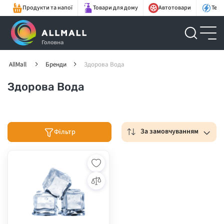
Продукти та напої
Товари для дому
Автотовари
Техн
AllMall
Бренди
Здорова Вода
Здорова Вода
За замовчуванням
Фільтр