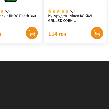
5,0
5,0
рсик JINRO Peach 360
Кукурудзяні чіпси КОККАL
GRILLED CORN
(кукурудза+гриль) TM "LOTTE"
67 г
114
н
грн