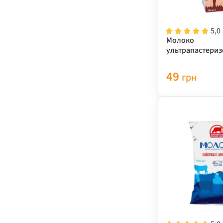
5,0
Молоко
ультрапастериз
0,95к
49
грн