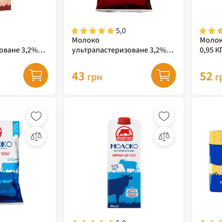
5,0
Молоко
Молок
оване 3,2%
ультрапастеризоване 3,2%
г TВA ТМ "ЖМЗ"
0,9 кг TFA ТМ "ЖМЗ"
43
52
грн
г