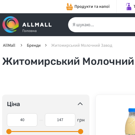
Продукти та напої
AllMall
Бренди
Житомирський Молочний Завод
Житомирський Молочний
Ціна
—
грн