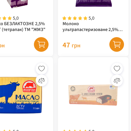
5,0
5,0
о БЕЗЛАКТОЗНЕ 2,5%
Молоко
0,95 КГ (тетрапак) ТМ "ЖМЗ"
ультрапастеризоване 2,5%
0,9кг TFA "ЖМЗ" безлактозне
47
рн
грн