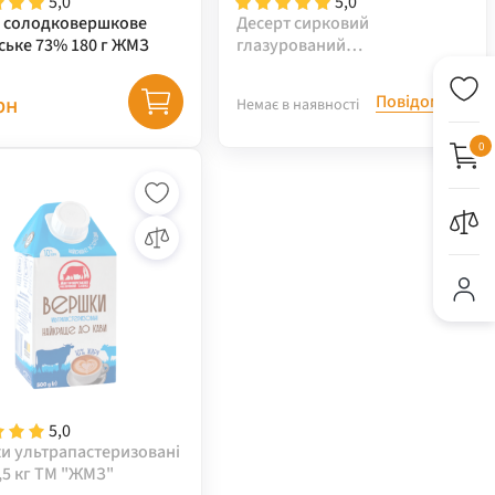
5,0
5,0
 солодковершкове
Десерт сирковий
ське 73% 180 г ЖМЗ
глазурований
молоковмісний зі
шматочками кураги 6*36г
Повідомити
рн
Немає в наявності
0
5,0
и ультрапастеризовані
,5 кг ТМ "ЖМЗ"