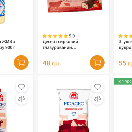
5,0
о ЖМЗ з
Десерт сирковий
Згуще
у 900 г
глазурований
цукро
молоковмісний зі
шматочками полуниці 6*36г
48
55
грн
г
Топ про