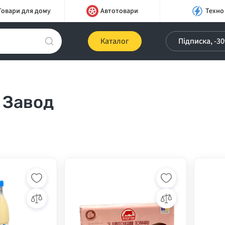
Товари для дому
Автотовари
Техно
Каталог
Підписка, -3
 Завод