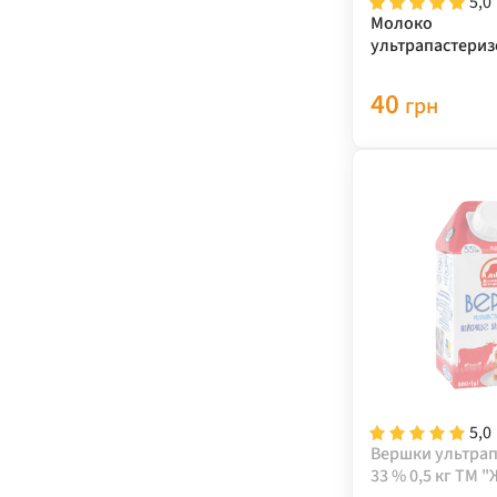
5,0
Молоко
ультрапастериз
0,9кг TFA "ЖМЗ"
40
грн
5,0
Вершки ультрап
33 % 0,5 кг ТМ 