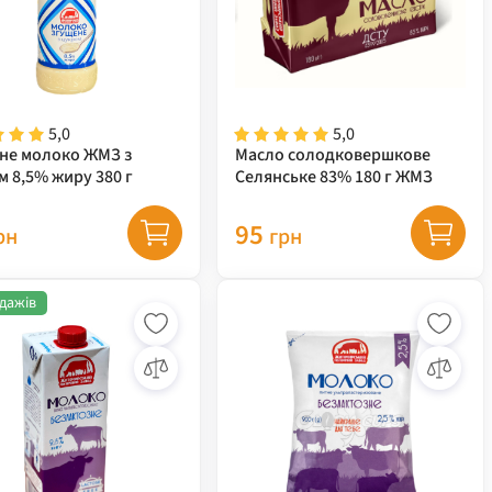
5,0
5,0
не молоко ЖМЗ з
Масло солодковершкове
м 8,5% жиру 380 г
Селянське 83% 180 г ЖМЗ
95
рн
грн
дажів