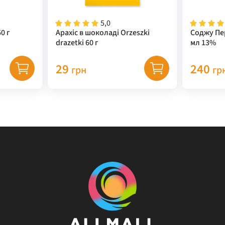
5,0
0 г
Арахіс в шоколаді Orzeszki
Соджу Пе
drazetki 60 г
мл 13%
29
240
грн
гр