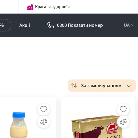
Краса та здоров'я
0%
Акції
0800 Показати номер
UA
За замовчуванням