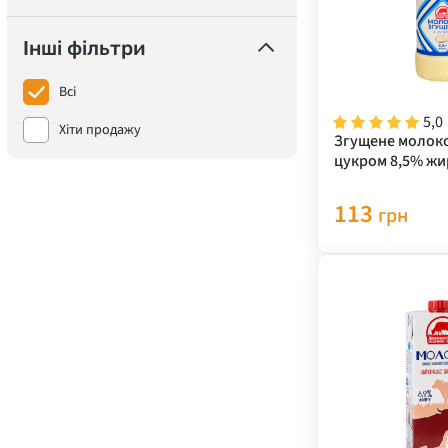
Інші фільтри
Всі
5,0
Хіти продажу
Згущене молок
цукром 8,5% жир
113
грн