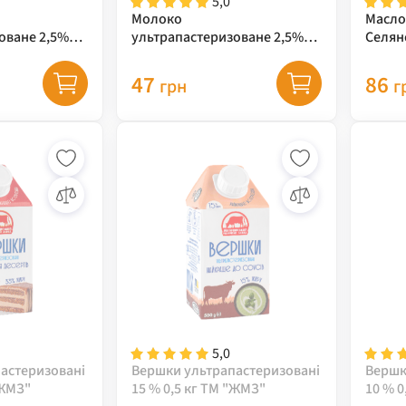
5,0
Молоко
Масло
оване 2,5%
ультрапастеризоване 2,5%
Селян
ЖМЗ, 0,95 кг
47
86
грн
г
5,0
астеризовані
Вершки ультрапастеризовані
Вершк
"ЖМЗ"
15 % 0,5 кг ТМ "ЖМЗ"
10 % 0