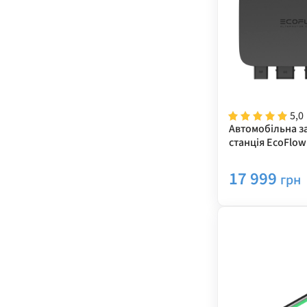
5,0
Автомобільна з
станція EcoFlow
Charger
17 999
грн