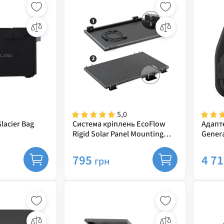
5,0
lacier Bag
Система кріплень EcoFlow
Адапте
Rigid Solar Panel Mounting
Gener
Feet
795
4 7
грн