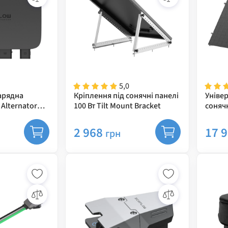
5,0
арядна
Кріплення під сонячні панелі
Уніве
 Alternator
100 Вт Tilt Mount Bracket
сонячн
Mount
2 968
17 
грн