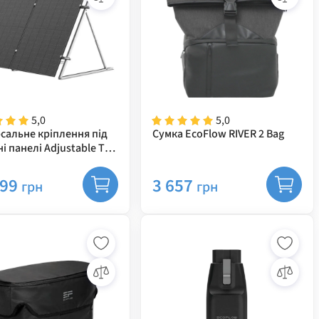
5,0
5,0
рсальне кріплення під
Сумка EcoFlow RIVER 2 Bag
і панелі Adjustable Tilt
 Bracket
999
3 657
грн
грн