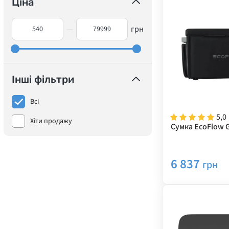
Ціна
—
грн
Інші фільтри
Всі
5,0
Хіти продажу
Сумка EcoFlow G
6 837
грн