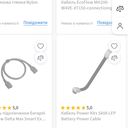
икова стяжка Nylon
Кабель EcoFlow MH200-
1
WAVE-XT150-connectioing 5m
Повідомити
Повідомити
в наявності
Немає в наявності
5,0
5,0
ь підключення батареї
Кабель Power Kits 5kVA LFP
w Delta Max Smart Extra
Battery Power Cable
y-XT150 connection