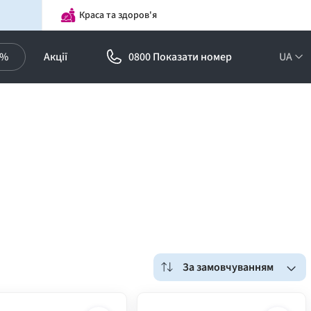
Краса та здоров'я
0%
Акції
0800 Показати номер
UA
За замовчуванням