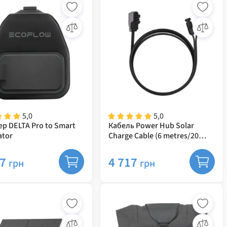
5,0
5,0
р DELTA Pro to Smart
Кабель Power Hub Solar
ator
Charge Cable (6 metres/20
feet/10AWG)
17
4 717
грн
грн