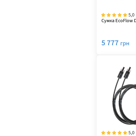
5,0
Сумка EcoFlow D
5 777
грн
5,0