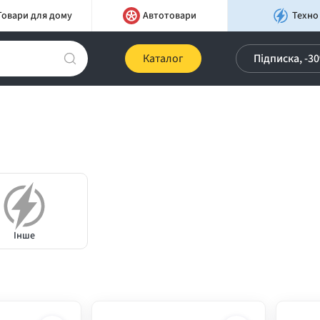
Товари для дому
Автотовари
Техно
Каталог
Підписка, -3
Інше