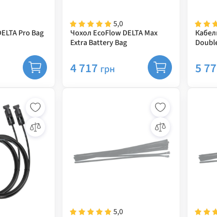
5,0
ELTA Pro Bag
Чохол EcoFlow DELTA Max
Кабель
Extra Battery Bag
Double
0.75m
4 717
5 7
грн
5,0