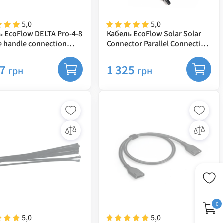
5,0
5,0
 EcoFlow DELTA Pro-4-8
Кабель EcoFlow Solar Solar
 handle connection
Connector Parallel Connection
Cable
77
1 325
грн
грн
0
5,0
5,0