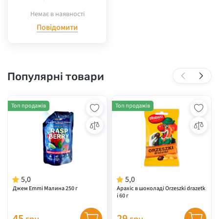
(6*42г) 252г
Немає в наявності
Повідомити
Популярні товари
Топ продажів
Топ продажів
5,0
5,0
Джем Emmi Малина 250 г
Арахіс в шоколаді Orzeszki drazetk
i 60 г
45
29