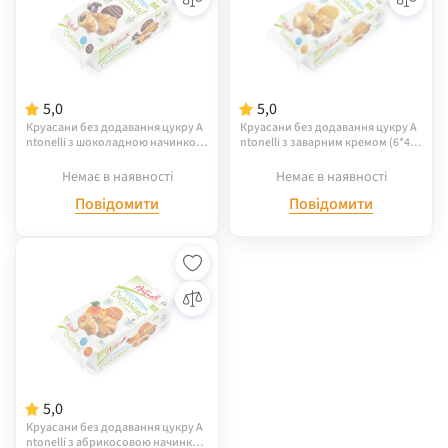
5,0
5,0
Круасани без додавання цукру A
Круасани без додавання цукру A
ntonelli з шоколадною начинкою,
ntonelli з заварним кремом (6*42
(6*42г) 252г
г) 252г
Немає в наявності
Немає в наявності
Повідомити
Повідомити
5,0
Круасани без додавання цукру A
ntonelli з абрикосовою начинкою