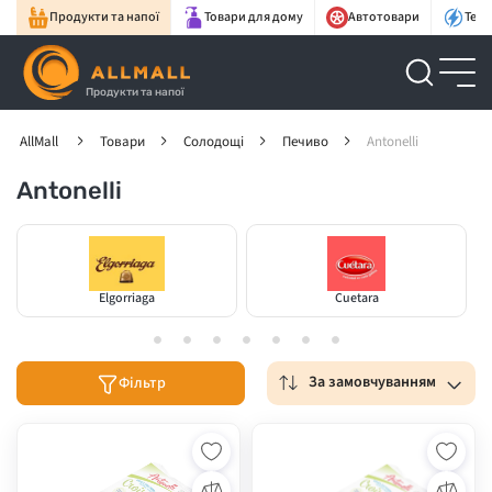
Продукти та напої
Товари для дому
Автотовари
Техн
Продукти та напої
AllMall
Товари
Солодощі
Печиво
Antonelli
Antonelli
Elgorriaga
Cuetara
За замовчуванням
Фільтр