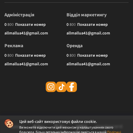
Адміністрація
Відділ маркетингу
0
8
0
0
Показати номер
0
8
0
0
Показати номер
allmallua41@gmail.com
allmallua41@gmail.com
Реклама
Оренда
0
8
0
0
Показати номер
0
8
0
0
Показати номер
allmallua41@gmail.com
allmallua41@gmail.com
Цей веб-сайт використовує файли cookie.
Ви можете відключити цей механізм у налаштуваннях свого
браузера. Більш детальну інформацію дивіться в нашій
Політиці